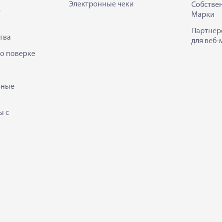
Электронные чеки
Собстве
е
Марки
Партнер
тва
для веб-
 о поверке
ьные
ы с