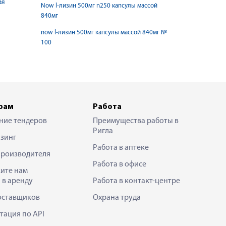
ая
Now l-лизин 500мг n250 капсулы массой
840мг
now l-лизин 500мг капсулы массой 840мг №
100
рам
Работа
ние тендеров
Преимущества работы в
Ригла
зинг
Работа в аптеке
производителя
Работа в офисе
ите нам
 в аренду
Работа в контакт-центре
оставщиков
Охрана труда
тация по API