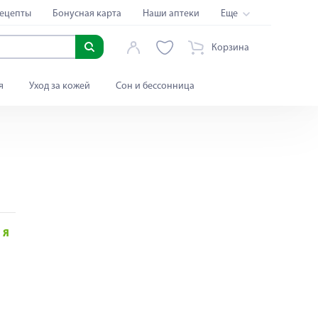
ецепты
Бонусная карта
Наши аптеки
Еще
Корзина
я
Уход за кожей
Сон и бессонница
Я