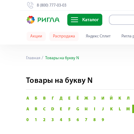
8 (800) 777-03-03
Каталог
Акции
Распродажа
Яндекс Сплит
Ригла 
Главная
Товары на букву N
Товары на букву N
А
Б
В
Г
Д
Е
Ё
Ж
З
И
Й
К
Л
A
B
C
D
E
F
G
H
I
J
K
L
M
0
1
2
3
4
5
6
7
8
9