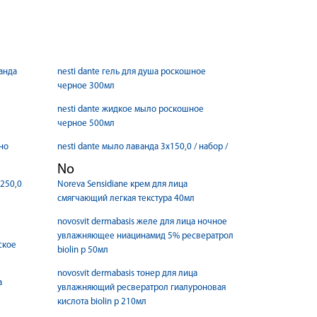
ванда
nesti dante гель для душа роскошное
черное 300мл
nesti dante жидкое мыло роскошное
черное 500мл
ино
nesti dante мыло лаванда 3x150,0 / набор /
No
 250,0
Noreva Sensidiane крем для лица
смягчающий легкая текстура 40мл
novosvit dermabasis желе для лица ночное
увлажняющее ниацинамид 5% ресвератрол
ьское
biolin p 50мл
novosvit dermabasis тонер для лица
а
увлажняющий ресвератрол гиалуроновая
кислота biolin p 210мл