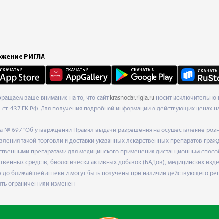
жение РИГЛА
Обращаем ваше внимание на то, что сайт
krasnodar.rigla.ru
носит исключительно и
ст. 437 ГК РФ. Для получения подробной информации о действующих ценах на 
ода № 697 "Об утверждении Правил выдачи разрешения на осуществление роз
ления такой торговли и доставки указанных лекарственных препаратов граж
твенными препаратами для медицинского применения дистанционным способом
венных средств, биологически активных добавок (БАДов), медицинских издел
 до ближайшей аптеки и могут быть получены при наличии действующего рец
ыть ограничен или изменен