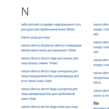
N
nafta dermalis псорифит нафталановый гель
natura sibe
для душа для проблемной кожи 280мл
вокруг гл
n60
Naomi уход для лица
natura sibe
natura siberica blueberry siberica очищающая
вокруг гл
мягкая крем-пенка для умывания 100мл
n60
natura siberica doctor taiga ана-пилинг для
natura sibe
лица beauty сияние 100мл
вокруг гла
natura siberica doctor taiga сыворотка для
natura sibe
лица гиалуроновая био увлажняющая для
натуральны
всех типов кожи 30мл
400,0
natura siberica doctor taiga сыворотка для
natura sibe
лица матирующая био для проблемной
волос и тел
кожи 30мл
Ne
natura siberica doctor taiga тоник для лица
Neogalen В