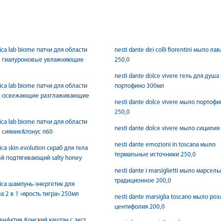
rica lab biome патчи для области
nesti dante dei colli fiorentini мыло ла
аз гиалуроновые увлажняющие
250,0
nesti dante dolce vivere гель для душа
rica lab biome патчи для области
портофино 300мл
аз освежающие разглаживающие
nesti dante dolce vivere мыло портоф
250,0
rica lab biome патчи для области
nesti dante dolce vivere мыло сицилия
з сияние&тонус n60
nesti dante emozioni in toscana мыло
rica skin evolution скраб для тела
термальные источники 250,0
й подтягивающий salty honey
nesti dante i marsiglietti мыло марсел
традиционное 200,0
rica шампунь-энергетик для
а 2 в 1 «ярость тигра» 250мл
nesti dante marsiglia toscano мыло роз
центифолия 200,0
енАктив Конский каштан с экст