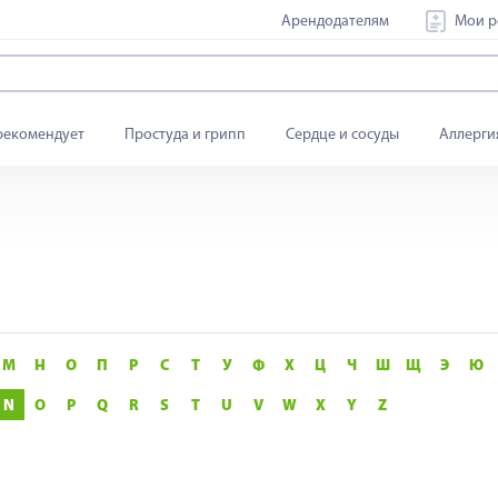
Арендодателям
Мои р
рекомендует
Простуда и грипп
Сердце и сосуды
Аллерги
М
Н
О
П
Р
С
Т
У
Ф
Х
Ц
Ч
Ш
Щ
Э
Ю
N
O
P
Q
R
S
T
U
V
W
X
Y
Z