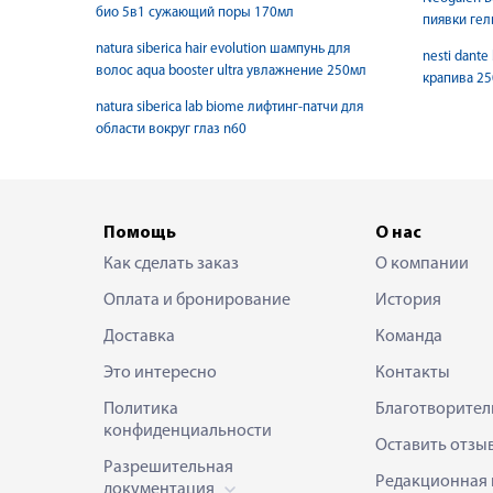
био 5в1 сужающий поры 170мл
пиявки гел
natura siberica hair evolution шампунь для
nesti dante
волос aqua booster ultra увлажнение 250мл
крапива 25
natura siberica lab biome лифтинг-патчи для
области вокруг глаз n60
Помощь
О нас
Как сделать заказ
О компании
Оплата и бронирование
История
Доставка
Команда
Это интересно
Контакты
Политика
Благотворител
конфиденциальности
Оставить отзы
Разрешительная
Редакционная 
документация