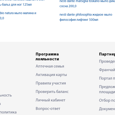
nesti dante marsiglia toskano мыло дик
ь-бальз для ног 125мл
сосна 200,0
 bio natura мыло малина и
nesti dante philosophia жидкое мыло
0,0
философия лифтинг 500мл
Программа
Партне
лояльности
Проведе
Аптечная семья
Франчай
Активация карты
Портал 
Правила участия
Предлож
Проверить баланс
площади
ьность
Личный кабинет
Отбор п
в
Вопрос-ответ
Докумен
политика