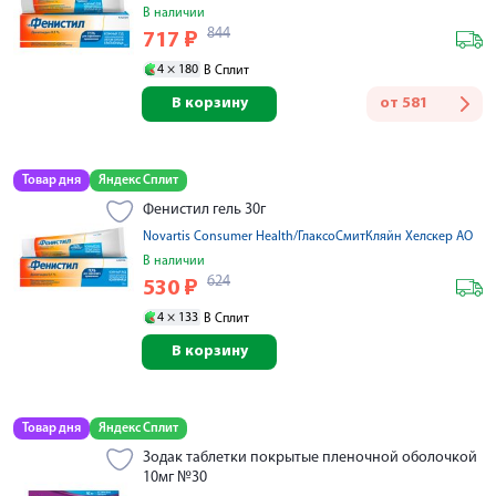
В наличии
844
717
₽
4 ×
180
В Сплит
В корзину
от
581
Товар дня
Яндекс Сплит
Фенистил гель 30г
Novartis Consumer Health/ГлаксоСмитКляйн Хелскер АО
В наличии
624
530
₽
4 ×
133
В Сплит
В корзину
Товар дня
Яндекс Сплит
Зодак таблетки покрытые пленочной оболочкой
10мг №30