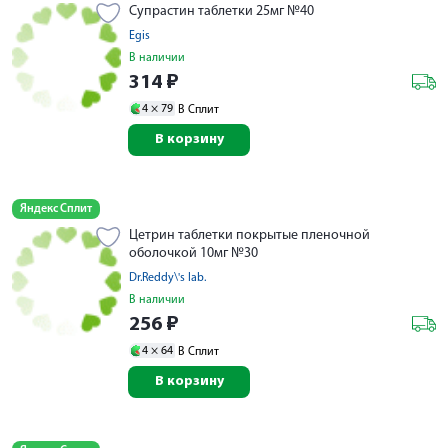
Супрастин таблетки 25мг №40
Egis
В наличии
314
₽
4 ×
79
В Сплит
В корзину
Яндекс Сплит
Цетрин таблетки покрытые пленочной
оболочкой 10мг №30
Dr.Reddy\'s lab.
В наличии
256
₽
4 ×
64
В Сплит
В корзину