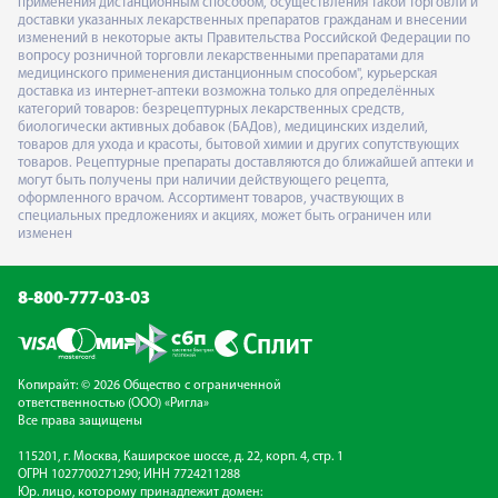
применения дистанционным способом, осуществления такой торговли и
доставки указанных лекарственных препаратов гражданам и внесении
изменений в некоторые акты Правительства Российской Федерации по
вопросу розничной торговли лекарственными препаратами для
медицинского применения дистанционным способом", курьерская
доставка из интернет-аптеки возможна только для определённых
категорий товаров: безрецептурных лекарственных средств,
биологически активных добавок (БАДов), медицинских изделий,
товаров для ухода и красоты, бытовой химии и других сопутствующих
товаров. Рецептурные препараты доставляются до ближайшей аптеки и
могут быть получены при наличии действующего рецепта,
оформленного врачом. Ассортимент товаров, участвующих в
специальных предложениях и акциях, может быть ограничен или
изменен
8-800-777-03-03
Копирайт: © 2026 Общество с ограниченной
ответственностью (ООО) «Ригла»
Все права защищены
115201, г. Москва, Каширское шоссе, д. 22, корп. 4, стр. 1
ОГРН 1027700271290; ИНН 7724211288
Юр. лицо, которому принадлежит домен: