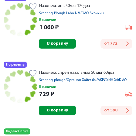
Назонекс инг. 50мкг 120доз
Schering-Plough Labo N.V./ОАО Акрихин
В наличии
1 060
₽
В корзину
от
772
По рецепту
Назонекс спрей назальный 50 мкг 60доз
Schering-plough/Органон Хайст бв /АКРИХИН ХФК АО
В наличии
729
₽
В корзину
от
590
Яндекс Сплит