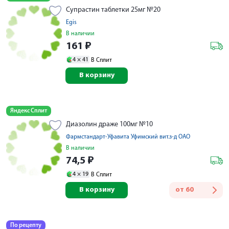
Супрастин таблетки 25мг №20
Egis
В наличии
161
₽
4 ×
41
В Сплит
В корзину
Яндекс Сплит
Диазолин драже 100мг №10
Фармстандарт-Уфавита Уфимский вит.з-д ОАО
В наличии
74,5
₽
4 ×
19
В Сплит
В корзину
от
60
По рецепту