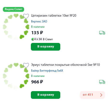
Яндекс Сплит
Цетиризин таблетки 10мг №20
Вертекс ЗАО
В наличии
135
₽
4 ×
34
В Сплит
В корзину
Эриус таблетки покрытые оболочкой 5мг №10
Байер Биттерфельд ГмбХ
В наличии
966
₽
В корзину
от
411