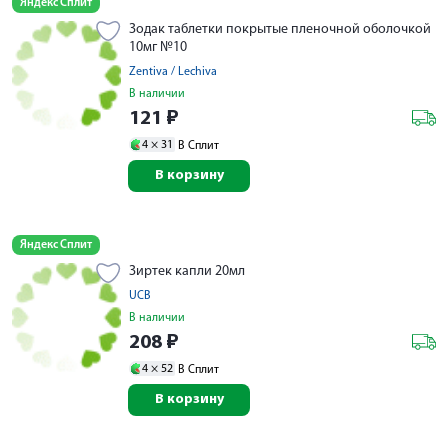
Яндекс Сплит
Зодак таблетки покрытые пленочной оболочкой
10мг №10
Zentiva / Lechiva
В наличии
121
₽
4 ×
31
В Сплит
В корзину
Яндекс Сплит
Зиртек капли 20мл
UCB
В наличии
208
₽
4 ×
52
В Сплит
В корзину