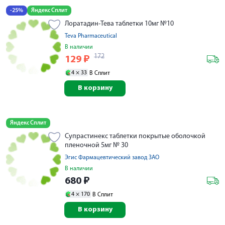
-25%
Яндекс Сплит
Лоратадин-Тева таблетки 10мг №10
Teva Pharmaceutical
В наличии
172
129
₽
4 ×
33
В Сплит
В корзину
Яндекс Сплит
Супрастинекс таблетки покрытые оболочкой
пленочной 5мг № 30
Эгис Фармацевтический завод ЗАО
В наличии
680
₽
4 ×
170
В Сплит
В корзину