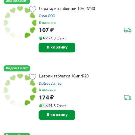
Яндекс Сплит
Лоратадин таблетки 10мг №30
Озон ООО
В наличии
107
₽
4 ×
27
В Сплит
В корзину
Яндекс Сплит
Цетрин таблетки 10мг №20
Dr.Reddy\'s lab.
В наличии
174
₽
4 ×
44
В Сплит
В корзину