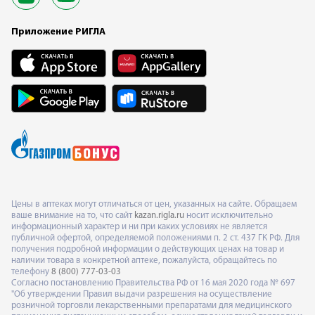
Приложение РИГЛА
Цены в аптеках могут отличаться от цен, указанных на сайте. Обращаем
ваше внимание на то, что сайт
kazan.rigla.ru
носит исключительно
информационный характер и ни при каких условиях не является
публичной офертой, определяемой положениями п. 2 ст. 437 ГК РФ. Для
получения подробной информации о действующих ценах на товар и
наличии товара в конкретной аптеке, пожалуйста, обращайтесь по
телефону
8 (800) 777-03-03
Согласно постановлению Правительства РФ от 16 мая 2020 года № 697
"Об утверждении Правил выдачи разрешения на осуществление
розничной торговли лекарственными препаратами для медицинского