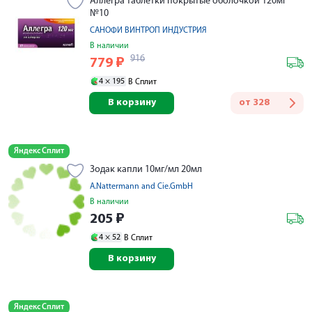
Аллегра таблетки покрытые оболочкой 120мг
№10
САНОФИ ВИНТРОП ИНДУСТРИЯ
В наличии
916
779
₽
4 ×
195
В Сплит
В корзину
от
328
Яндекс Сплит
Зодак капли 10мг/мл 20мл
A.Nattermann and Cie.GmbH
В наличии
205
₽
4 ×
52
В Сплит
В корзину
Яндекс Сплит