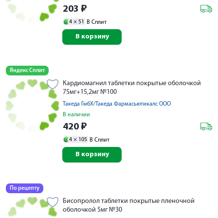
203
₽
4 ×
51
В Сплит
В корзину
Яндекс Сплит
Кардиомагнил таблетки покрытые оболочкой
75мг+15,2мг №100
Такеда ГмбХ/Такеда Фармасьютикалс ООО
В наличии
420
₽
4 ×
105
В Сплит
В корзину
По рецепту
Бисопролол таблетки покрытые пленочной
оболочкой 5мг №30