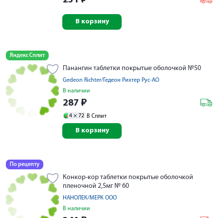
231
₽
В корзину
Яндекс Сплит
Панангин таблетки покрытые оболочкой №50
Gedeon Richter/Гедеон Рихтер Рус-АО
В наличии
287
₽
4 ×
72
В Сплит
В корзину
По рецепту
Конкор-кор таблетки покрытые оболочкой
пленочной 2,5мг № 60
НАНОЛЕК/МЕРК ООО
В наличии