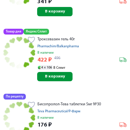
341
₽
В корзину
Товар дня
Яндекс Сплит
Троксевазин гель 40г
Pharmachim/Balkanpharma
В наличии
496
422
₽
4 ×
106
В Сплит
В корзину
По рецепту
Бисопролол-Тева таблетки 5мг №30
Teva Pharmaceutical/Р-Фарм
В наличии
176
₽