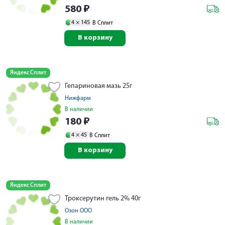
580
₽
4 ×
145
В Сплит
В корзину
Яндекс Сплит
Гепариновая мазь 25г
Нижфарм
В наличии
180
₽
4 ×
45
В Сплит
В корзину
Яндекс Сплит
Троксерутин гель 2% 40г
Озон ООО
В наличии