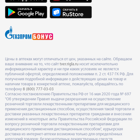
Цены в аптеках могут отличаться от цен, указанных на сайте. Обращаем
ваше внимание на то, что сайт
tver.rigla.ru
носит исключительно
информационный характер и ни при каких условиях не является
публичной офертой, определяемой положениями п. 2 ст. 437 ГК РФ. Для
получения подробной информации о действующих ценах на товар и
наличии товара в конкретной аптеке, пожалуйста, обращайтесь по
телефону
8 (800) 777-03-03
Согласно постановлению Правительства РФ от 16 мая 2020 года № 697
"Об утверждении Правил выдачи разрешения на осуществление
розничной торговли лекарственными препаратами для медицинского
применения дистанционным способом, осуществления такой торговли и
доставки указанных лекарственных препаратов гражданам и внесении
изменений в некоторые акты Правительства Российской Федерации по
вопросу розничной торговли лекарственными препаратами для
медицинского применения дистанционным способом", курьерская
доставка из интернет-аптеки возможна только для определённых
категорий товаров: безрецептурных лекарственных средств,