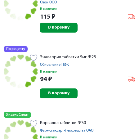
Озон ООО
В наличии
115
₽
В корзину
По рецепту
Эналаприл таблетки 5мг №28
Обновление ПФК
В наличии
94
₽
В корзину
Яндекс Сплит
Корвалол таблетки №50
Фармстандарт-Лексредства ОАО
В наличии