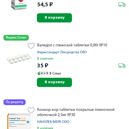
54,5
₽
В корзину
Яндекс Сплит
Валидол с глюкозой таблетки 0,06г №10
Фармстандарт-Лексредства ОАО
В наличии
35
₽
4 ×
9
В Сплит
В корзину
По рецепту
Конкор-кор таблетки покрытые пленочной
оболочкой 2,5мг №30
НАНОЛЕК/МЕРК ООО
В наличии