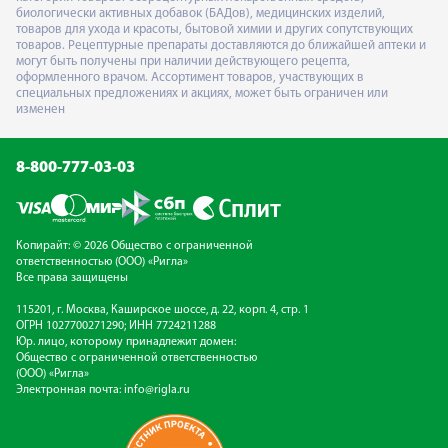
биологически активных добавок (БАДов), медицинских изделий,
товаров для ухода и красоты, бытовой химии и других сопутствующих
товаров. Рецептурные препараты доставляются до ближайшей аптеки и
могут быть получены при наличии действующего рецепта,
оформленного врачом. Ассортимент товаров, участвующих в
специальных предложениях и акциях, может быть ограничен или
изменен
8-800-777-03-03
Копирайт: © 2026 Общество с ограниченной
ответственностью (ООО) «Ригла»
Все права защищены
115201, г. Москва, Каширское шоссе, д. 22, корп. 4, стр. 1
ОГРН 1027700271290; ИНН 7724211288
Юр. лицо, которому принадлежит домен:
Общество с ограниченной ответственностью
(ООО) «Ригла»
Электронная почта:
info@rigla.ru