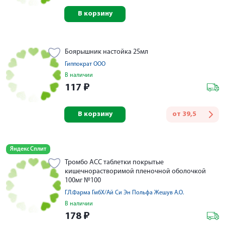
В корзину
Боярышник настойка 25мл
Гиппократ ООО
В наличии
117
₽
В корзину
от
39,5
Яндекс Сплит
Тромбо АСС таблетки покрытые
кишечнорастворимой пленочной оболочкой
100мг №100
Г.Л.Фарма ГмбХ/Ай Си Эн Польфа Жешув А.О.
В наличии
178
₽