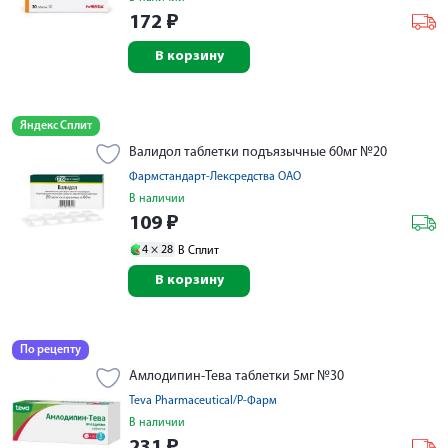
172
₽
В корзину
Яндекс Сплит
Валидол таблетки подъязычные 60мг №20
Фармстандарт-Лексредства ОАО
В наличии
109
₽
4 ×
28
В Сплит
В корзину
По рецепту
Амлодипин-Тева таблетки 5мг №30
Teva Pharmaceutical/Р-Фарм
В наличии