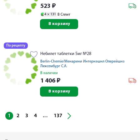
523
₽
4 ×
131
В Сплит
В корзину
По рецепту
Небилет таблетки 5мг №28
Berlin-Chemie/Менарини Интернэшнл Оперейшнз
Люксембург С.А.
В наличии
1 406
₽
В корзину
...
1
2
3
4
137