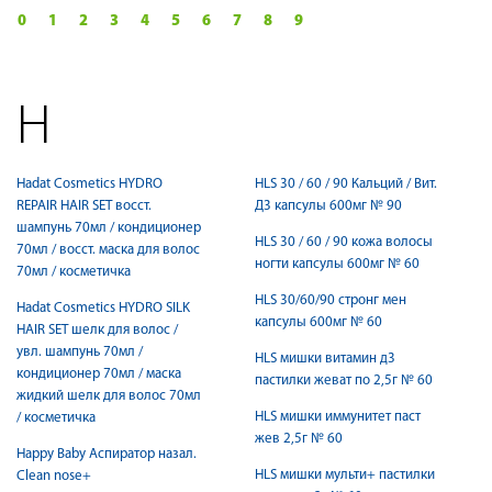
0
1
2
3
4
5
6
7
8
9
H
Hadat Cosmetics HYDRO
HLS 30 / 60 / 90 Кальций / Вит.
REPAIR HAIR SET восст.
Д3 капсулы 600мг № 90
шампунь 70мл / кондиционер
HLS 30 / 60 / 90 кожа волосы
70мл / восст. маска для волос
ногти капсулы 600мг № 60
70мл / косметичка
HLS 30/60/90 стронг мен
Hadat Cosmetics HYDRO SILK
капсулы 600мг № 60
HAIR SET шелк для волос /
увл. шампунь 70мл /
HLS мишки витамин д3
кондиционер 70мл / маска
пастилки жеват по 2,5г № 60
жидкий шелк для волос 70мл
HLS мишки иммунитет паст
/ косметичка
жев 2,5г № 60
Happy Baby Аспиратор назал.
HLS мишки мульти+ пастилки
Clean nose+