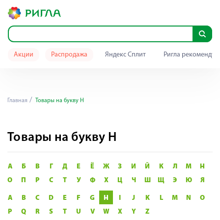
Акции
Распродажа
Яндекс Сплит
Ригла рекомендуе
Главная
Товары на букву H
Товары на букву H
А
Б
В
Г
Д
Е
Ё
Ж
З
И
Й
К
Л
М
Н
О
П
Р
С
Т
У
Ф
Х
Ц
Ч
Ш
Щ
Э
Ю
Я
A
B
C
D
E
F
G
H
I
J
K
L
M
N
O
P
Q
R
S
T
U
V
W
X
Y
Z