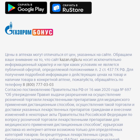
Цены в аптеках могут отличаться от цен, указанных на сайте. Обращаем
ваше внимание на то, что сайт
kazan.rigla.ru
носит исключительно
информационный характер и ни при каких условиях не является
публичной офертой, определяемой положениями п. 2 ст. 437 ГК РФ. Для
получения подробной информации о действующих ценах на товар и
наличии товара в конкретной аптеке, пожалуйста, обращайтесь по
телефону
8 (800) 777-03-03
Согласно постановлению Правительства РФ от 16 мая 2020 года № 697
"Об утверждении Правил выдачи разрешения на осуществление
розничной торговли лекарственными препаратами для медицинского
применения дистанционным способом, осуществления такой торговли и
доставки указанных лекарственных препаратов гражданам и внесении
изменений в некоторые акты Правительства Российской Федерации по
вопросу розничной торговли лекарственными препаратами для
медицинского применения дистанционным способом", курьерская
доставка из интернет-аптеки возможна только для определённых
категорий товаров: безрецептурных лекарственных средств,
биологически активных добавок (БАДов), медицинских изделий,