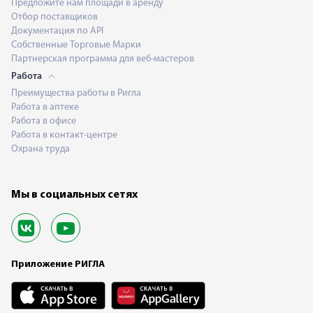
Предложите нам площади в аренду
Отбор поставщиков
Документация по API
Собственные Торговые Марки
Партнерская программа для веб-мастеров
Работа
Преимущества работы в Ригла
Работа в аптеке
Работа в офисе
Работа в контакт-центре
Охрана труда
Мы в социальных сетях
Приложение РИГЛА