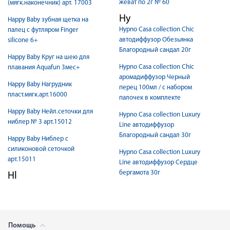
жеват по 2г № 60
(мягк.наконечник) арт. 17003
Hy
Happy Baby зубная щетка на
Hypno Casa collection Chic
палец с футляром Finger
автодиффузор Обезьянка
silicone 6+
Благородный сандал 20г
Happy Baby Круг на шею для
Hypno Casa collection Chic
плавания Aquafun 3мес+
аромадиффузор Черный
Happy Baby Нагрудник
перец 100мл / с набором
пласт.мягк.арт.16000
палочек в комплекте
Happy Baby Нейл.сеточки для
Hypno Casa collection Luxury
ниблер № 3 арт.15012
Line автодиффузор
Благородный сандал 30г
Happy Baby Ниблер с
силиконовой сеточкой
Hypno Casa collection Luxury
арт.15011
Line автодиффузор Сердце
бергамота 30г
Hl
Помощь