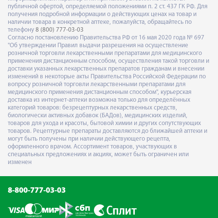
публичной офертой, определяемой положениями п. 2 ст. 437 ГК РФ. Для
получения подробной информации о действующих ценах на товар и
наличии товара в конкретной аптеке, пожалуйста, обращайтесь по
телефону
8 (800) 777-03-03
Согласно постановлению Правительства РФ от 16 мая 2020 года № 697
"Об утверждении Правил выдачи разрешения на осуществление
розничной торговли лекарственными препаратами для медицинского
применения дистанционным способом, осуществления такой торговли и
доставки указанных лекарственных препаратов гражданам и внесении
изменений в некоторые акты Правительства Российской Федерации по
вопросу розничной торговли лекарственными препаратами для
медицинского применения дистанционным способом", курьерская
доставка из интернет-аптеки возможна только для определённых
категорий товаров: безрецептурных лекарственных средств,
биологически активных добавок (БАДов), медицинских изделий,
товаров для ухода и красоты, бытовой химии и других сопутствующих
товаров. Рецептурные препараты доставляются до ближайшей аптеки и
могут быть получены при наличии действующего рецепта,
оформленного врачом. Ассортимент товаров, участвующих в
специальных предложениях и акциях, может быть ограничен или
изменен
8-800-777-03-03