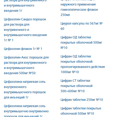
раствора для внутривенного
наружного применения
и внутримышечного
гомеопатическое флакон
введения 1г
250мл
Цефазолин Сандоз порошок
Циурол капсулы по 567мг №
для раствора для
60
внутривенного и
внутримышечного введения
Цифран ОД таблетки
1г № 1
покрытые оболочкой 500мг
№10
Цефазолин флакон 1г № 1
Цифран ОД таблетки
Цефазолин-Акос порошок для
покрытые оболочкой
раствора для внутривенного
пролонгированного действия
и внутримышечного
1000мг №10
введения 500мг №50
Цифран СТ таблетки
Цефазолина натриевая соль
покрытые оболочкой
внутревенного
500+600мг №10
внутримышечного порошок
для инъекций 1г
Цифран таблетки 250мг №10
Цефазолина натриевая соль
Цифран таблетки покрытые
внутримышечно внутривенно
оболочкой 500мг №10
порошок для инъекций 1г