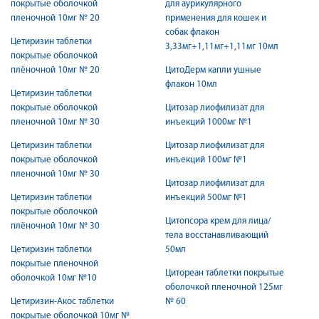
покрытые оболочкой
для аурикулярного
пленочной 10мг № 20
применения для кошек и
собак флакон
Цетиризин таблетки
3,33мг+1,11мг+1,11мг 10мл
покрытые оболочкой
плёночной 10мг № 20
ЦитоДерм капли ушные
флакон 10мл
Цетиризин таблетки
покрытые оболочкой
Цитозар лиофилизат для
пленочной 10мг № 30
инъекций 1000мг №1
Цетиризин таблетки
Цитозар лиофилизат для
покрытые оболочкой
инъекций 100мг №1
пленочной 10мг № 30
Цитозар лиофилизат для
Цетиризин таблетки
инъекций 500мг №1
покрытые оболочкой
Цитопсора крем для лица/
плёночной 10мг № 30
тела восстанавливающий
Цетиризин таблетки
50мл
покрытые пленочной
Цитореан таблетки покрытые
оболочкой 10мг №10
оболочкой пленочной 125мг
Цетиризин-Акос таблетки
№ 60
покрытые оболочкой 10мг №