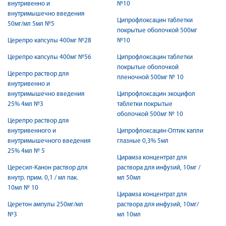
внутривенно и
№10
внутримышечно введения
Ципрофлоксацин таблетки
50мг/мл 5мл №5
покрытые оболочкой 500мг
Церепро капсулы 400мг №28
№10
Церепро капсулы 400мг №56
Ципрофлоксацин таблетки
покрытые оболочкой
Церепро раствор для
пленочной 500мг № 10
внутривенно и
внутримышечно введения
Ципрофлоксацин экоцифол
25% 4мл №3
таблетки покрытые
оболочкой 500мг № 10
Церепро раствор для
внутривенного и
Ципрофлоксацин-Оптик капли
внутримышечного введения
глазные 0,3% 5мл
25% 4мл № 5
Цирамза концентрат для
Цересил-Канон раствор для
раствора для инфузий, 10мг /
внутр. прим. 0,1 / мл пак.
мл 50мл
10мл № 10
Цирамза концентрат для
Церетон ампулы 250мг/мл
раствора для инфузий, 10мг/
№3
мл 10мл