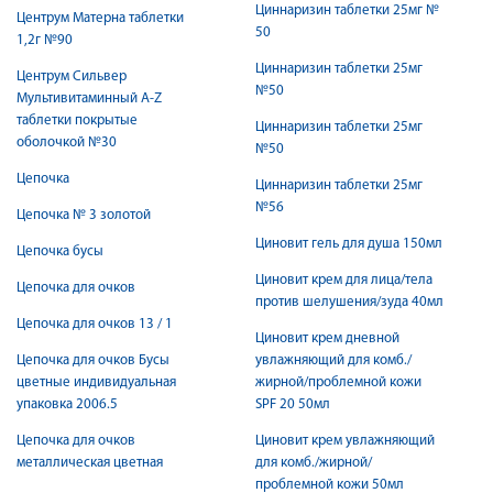
Циннаризин таблетки 25мг №
Центрум Матерна таблетки
50
1,2г №90
Циннаризин таблетки 25мг
Центрум Сильвер
№50
Мультивитаминный A-Z
таблетки покрытые
Циннаризин таблетки 25мг
оболочкой №30
№50
Цепочка
Циннаризин таблетки 25мг
№56
Цепочка № 3 золотой
Циновит гель для душа 150мл
Цепочка бусы
Циновит крем для лица/тела
Цепочка для очков
против шелушения/зуда 40мл
Цепочка для очков 13 / 1
Циновит крем дневной
Цепочка для очков Бусы
увлажняющий для комб./
цветные индивидуальная
жирной/проблемной кожи
упаковка 2006.5
SPF 20 50мл
Цепочка для очков
Циновит крем увлажняющий
металлическая цветная
для комб./жирной/
проблемной кожи 50мл