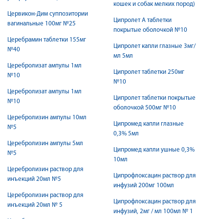
кошек и собак мелких пород)
Цервикон-Дим суппозитории
Ципролет А таблетки
вагинальные 100мг №25
покрытые оболочкой №10
Церебрамин таблетки 155мг
Ципролет капли глазные 3мг/
№40
мл 5мл
Церебролизат ампулы 1мл
Ципролет таблетки 250мг
№10
№10
Церебролизат ампулы 1мл
Ципролет таблетки покрытые
№10
оболочкой 500мг №10
Церебролизин ампулы 10мл
Ципромед капли глазные
№5
0,3% 5мл
Церебролизин ампулы 5мл
Ципромед капли ушные 0,3%
№5
10мл
Церебролизин раствор для
Ципрофлоксацин раствор для
инъекций 20мл №5
инфузий 200мг 100мл
Церебролизин раствор для
Ципрофлоксацин раствор для
инъекций 20мл № 5
инфузий, 2мг / мл 100мл № 1