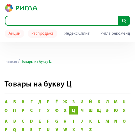
Акции
Распродажа
Яндекс Сплит
Ригла рекомендуе
Главная
Товары на букву Ц
Товары на букву Ц
А
Б
В
Г
Д
Е
Ё
Ж
З
И
Й
К
Л
М
Н
О
П
Р
С
Т
У
Ф
Х
Ц
Ч
Ш
Щ
Э
Ю
Я
A
B
C
D
E
F
G
H
I
J
K
L
M
N
O
P
Q
R
S
T
U
V
W
X
Y
Z