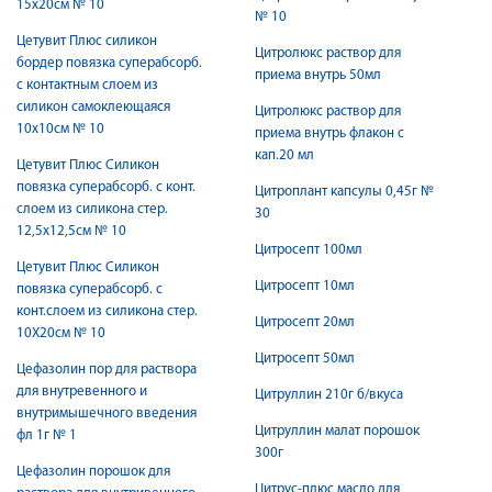
15х20см № 10
№ 10
Цетувит Плюс силикон
Цитролюкс раствор для
бордер повязка суперабсорб.
приема внутрь 50мл
с контактным слоем из
силикон самоклеющаяся
Цитролюкс раствор для
10х10см № 10
приема внутрь флакон с
кап.20 мл
Цетувит Плюс Силикон
повязка суперабсорб. с конт.
Цитроплант капсулы 0,45г №
слоем из силикона стер.
30
12,5x12,5см № 10
Цитросепт 100мл
Цетувит Плюс Силикон
Цитросепт 10мл
повязка суперабсорб. с
конт.слоем из силикона стер.
Цитросепт 20мл
10Х20см № 10
Цитросепт 50мл
Цефазолин пор для раствора
для внутревенного и
Цитруллин 210г б/вкуса
внутримышечного введения
Цитруллин малат порошок
фл 1г № 1
300г
Цефазолин порошок для
Цитрус-плюс масло для