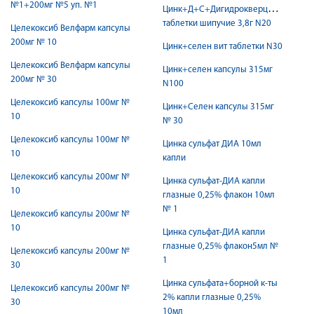
№1+200мг №5 уп. №1
Цинк+Д+С+Дигидрокверцетин
таблетки шипучие 3,8г N20
Целекоксиб Велфарм капсулы
200мг № 10
Цинк+селен вит таблетки N30
Целекоксиб Велфарм капсулы
Цинк+селен капсулы 315мг
200мг № 30
N100
Целекоксиб капсулы 100мг №
Цинк+Селен капсулы 315мг
10
№ 30
Целекоксиб капсулы 100мг №
Цинка сульфат ДИА 10мл
10
капли
Целекоксиб капсулы 200мг №
Цинка сульфат-ДИА капли
10
глазные 0,25% флакон 10мл
№ 1
Целекоксиб капсулы 200мг №
10
Цинка сульфат-ДИА капли
глазные 0,25% флакон5мл №
Целекоксиб капсулы 200мг №
1
30
Цинка сульфата+борной к-ты
Целекоксиб капсулы 200мг №
2% капли глазные 0,25%
30
10мл