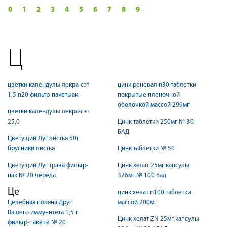
0
1
2
3
4
5
6
7
8
9
Ц
цветки календулы лекра-сэт
цинк реневал n30 таблетки
1,5 n20 фильтр-пакетыак
покрытые пленочной
оболочкой массой 299мг
цветки календулы лекра-сэт
25,0
Цинк таблетки 250мг № 30
БАД
Цветущий Луг листья 50г
брусники листья
Цинк таблетки № 50
Цветущий Луг трава фильтр-
Цинк хелат 25мг капсулы
пак № 20 череда
326мг № 100 Бад
Це
цинк хелат n100 таблетки
Целебная поляна Друг
массой 200мг
Вашего иммунитета 1,5 г
Цинк хелат ZN 25мг капсулы
фильтр-пакеты № 20