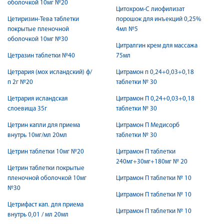
оболочкой 10мг №20
Цитохром-С лиофилизат
Цетиризин-Тева таблетки
порошок для инъекций 0,25%
покрытые пленочной
4мл №5
оболочкой 10мг №30
Цитралгин крем для массажа
Цетразин таблетки №40
75мл
Цетрария (мох исландский) ф/
Цитрамон п 0,24+0,03+0,18
п 2г №20
таблетки № 30
Цетрария исландская
Цитрамон П 0,24+0,03+0,18
слоевища 35г
таблетки № 30
Цетрин капли для приема
Цитрамон П Медисорб
внутрь 10мг/мл 20мл
таблетки № 30
Цетрин таблетки 10мг №20
Цитрамон П таблетки
240мг+30мг+180мг № 20
Цетрин таблетки покрытые
пленочной оболочкой 10мг
Цитрамон П таблетки № 10
№30
Цитрамон П таблетки № 10
Цетрифаст кап. для приема
Цитрамон П таблетки № 10
внутрь 0,01 / мл 20мл