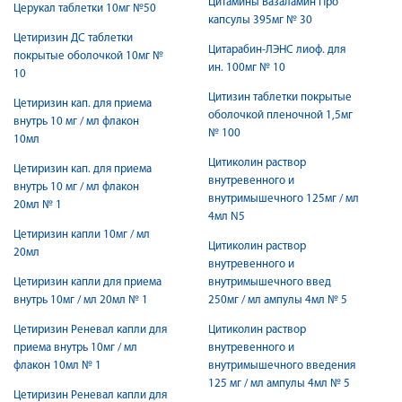
Цитамины Вазаламин Про
Церукал таблетки 10мг №50
капсулы 395мг № 30
Цетиризин ДС таблетки
Цитарабин-ЛЭНС лиоф. для
покрытые оболочкой 10мг №
ин. 100мг № 10
10
Цитизин таблетки покрытые
Цетиризин кап. для приема
оболочкой пленочной 1,5мг
внутрь 10 мг / мл флакон
№ 100
10мл
Цитиколин раствор
Цетиризин кап. для приема
внутревенного и
внутрь 10 мг / мл флакон
внутримышечного 125мг / мл
20мл № 1
4мл N5
Цетиризин капли 10мг / мл
Цитиколин раствор
20мл
внутревенного и
Цетиризин капли для приема
внутримышечного введ
внутрь 10мг / мл 20мл № 1
250мг / мл ампулы 4мл № 5
Цетиризин Реневал капли для
Цитиколин раствор
приема внутрь 10мг / мл
внутревенного и
флакон 10мл № 1
внутримышечного введения
125 мг / мл ампулы 4мл № 5
Цетиризин Реневал капли для