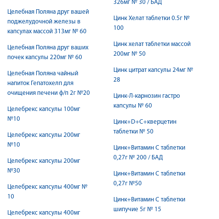
326мг № 30 / БАД
Целебная Поляна друг вашей
Цинк Хелат таблетки 0.5г №
поджелудочной железы в
100
капсулах массой 313мг № 60
Цинк хелат таблетки массой
Целебная Поляна друг ваших
200мг № 50
почек капсулы 220мг № 60
Цинк цитрат капсулы 24мг №
Целебная Поляна чайный
28
напиток Гепатохелп для
очищения печени ф/п 2г №20
Цинк-Л-карнозин гастро
капсулы № 60
Целебрекс капсулы 100мг
№10
Цинк+D+C+кверцетин
таблетки № 50
Целебрекс капсулы 200мг
№10
Цинк+Витамин С таблетки
0,27г № 200 / БАД
Целебрекс капсулы 200мг
№30
Цинк+Витамин С таблетки
0,27г №50
Целебрекс капсулы 400мг №
10
Цинк+Витамин С таблетки
шипучие 5г № 15
Целебрекс капсулы 400мг