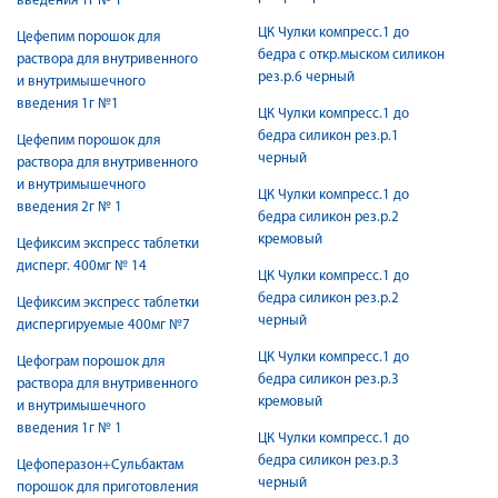
введения 1г № 1
ЦК Чулки компресс.1 до
Цефепим порошок для
бедра с откр.мыском силикон
раствора для внутривенного
рез.р.6 черный
и внутримышечного
введения 1г №1
ЦК Чулки компресс.1 до
бедра силикон рез.р.1
Цефепим порошок для
черный
раствора для внутривенного
и внутримышечного
ЦК Чулки компресс.1 до
введения 2г № 1
бедра силикон рез.р.2
кремовый
Цефиксим экспресс таблетки
дисперг. 400мг № 14
ЦК Чулки компресс.1 до
бедра силикон рез.р.2
Цефиксим экспресс таблетки
черный
диспергируемые 400мг №7
ЦК Чулки компресс.1 до
Цефограм порошок для
бедра силикон рез.р.3
раствора для внутривенного
кремовый
и внутримышечного
введения 1г № 1
ЦК Чулки компресс.1 до
бедра силикон рез.р.3
Цефоперазон+Сульбактам
черный
порошок для приготовления