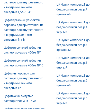
раствора для внутревенного
ЦК Чулки компресс.1 до
и внутримышечного
бедра силикон рез.р.4
введения 1,5г+1,5г
кремовый
Цефоперазон+Сульбактам
ЦК Чулки компресс.1 до
порошок для приготовления
бедра силикон рез.р.4
раствора для внутревенного
черный
и внутримышечного
введения 1г+1г
ЦК Чулки компресс.1 до
бедра силикон рез.р.5
Цефорал солютаб таблетки
кремовый
диспергируемые 400мг №1
ЦК Чулки компресс.1 до
Цефорал солютаб таблетки
бедра силикон рез.р.5
диспергируемые 400мг №10
черный
Цефосин порошок для
ЦК Чулки компресс.1 до
раствора для внутривенного
бедра силикон рез.р.6
и внутримышечного
кремовый
введения 1г
ЦК Чулки компресс.1 до
Цефотаксим ампулыс
бедра силикон рез.р.6
растворителем 1г +5мл
черный