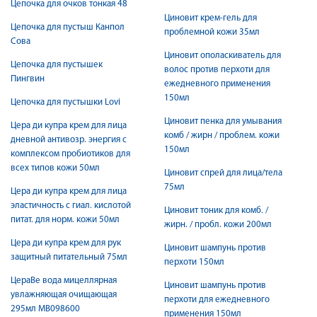
Цепочка для очков тонкая 48
Циновит крем-гель для
Цепочка для пустыш Канпол
проблемной кожи 35мл
Сова
Циновит ополаскиватель для
Цепочка для пустышек
волос против перхоти для
Пингвин
ежедневного применения
150мл
Цепочка для пустышки Lovi
Циновит пенка для умывания
Цера ди купра крем для лица
комб / жирн / проблем. кожи
дневной антивозр. энергия с
150мл
комплексом пробиотиков для
всех типов кожи 50мл
Циновит спрей для лица/тела
75мл
Цера ди купра крем для лица
эластичность с гиал. кислотой
Циновит тоник для комб. /
питат. для норм. кожи 50мл
жирн. / пробл. кожи 200мл
Цера ди купра крем для рук
Циновит шампунь против
защитный питательный 75мл
перхоти 150мл
ЦераВе вода мицеллярная
Циновит шампунь против
увлажняющая очищающая
перхоти для ежедневного
295мл МВ098600
применения 150мл