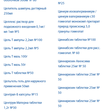
оболочкой 300мг № 60
№25
Целитель шампунь дегтярный
Цинкум изовалерианикум /
250мл
цинкум валерианикум с30
гомеопат монокомп препарат
Целлекс раствор для
природ происхожд 5,0
подкожного введения 0,1мг/
гранулы гомеопат
мл 1мл №5
Циннабсин таблетки №100
Цель Т ампулы 2,2мл №100
Циннабсин таблетки для расс.
Цель Т ампулы 2,2мл №5
гомеопат. № 60
Цель Т мазь 100г
Циннаризин Авексима
Цель Т мазь 50г
таблетки 25мг № 50
Цель Т таблетки №50
Циннаризин таблетки 25мг №
50
Цельгель гель для наружного
применения 50мл
Циннаризин таблетки 25мг №
50
Централ-Б капсулы №15
Циннаризин таблетки 25мг №
Центрум Матерна таблетки
50
1,2г №30