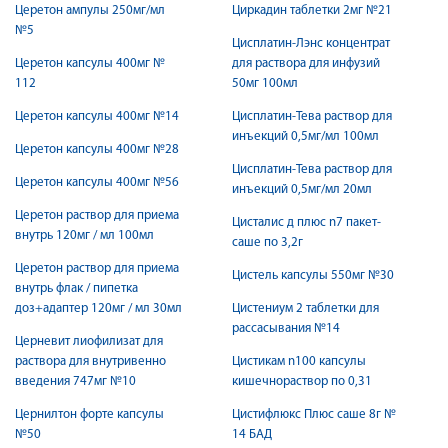
Церетон ампулы 250мг/мл
Циркадин таблетки 2мг №21
№5
Цисплатин-Лэнс концентрат
Церетон капсулы 400мг №
для раствора для инфузий
112
50мг 100мл
Церетон капсулы 400мг №14
Цисплатин-Тева раствор для
инъекций 0,5мг/мл 100мл
Церетон капсулы 400мг №28
Цисплатин-Тева раствор для
Церетон капсулы 400мг №56
инъекций 0,5мг/мл 20мл
Церетон раствор для приема
Цисталис д плюс n7 пакет-
внутрь 120мг / мл 100мл
саше по 3,2г
Церетон раствор для приема
Цистель капсулы 550мг №30
внутрь флак / пипетка
доз+адаптер 120мг / мл 30мл
Цистениум 2 таблетки для
рассасывания №14
Церневит лиофилизат для
раствора для внутривенно
Цистикам n100 капсулы
введения 747мг №10
кишечнораствор по 0,31
Цернилтон форте капсулы
Цистифлюкс Плюс саше 8г №
№50
14 БАД