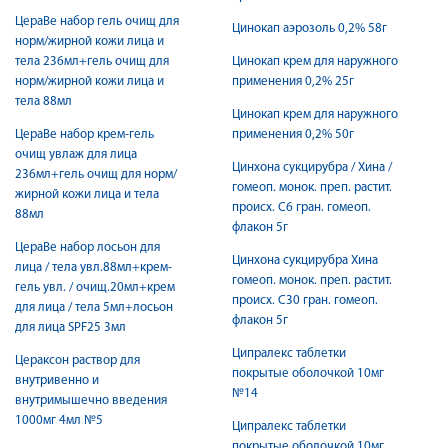
ЦераВе набор гель очищ для
Цинокап аэрозоль 0,2% 58г
норм/жирной кожи лица и
тела 236мл+гель очищ для
Цинокап крем для наружного
норм/жирной кожи лица и
применения 0,2% 25г
тела 88мл
Цинокап крем для наружного
ЦераВе набор крем-гель
применения 0,2% 50г
очищ увлаж для лица
Цинхона сукцирубра / Хина /
236мл+гель очищ для норм/
гомеоп. монок. преп. растит.
жирной кожи лица и тела
происх. С6 гран. гомеоп.
88мл
флакон 5г
ЦераВе набор лосьон для
Цинхона сукцирубра Хина
лица / тела увл.88мл+крем-
гомеоп. монок. преп. растит.
гель увл. / очищ.20мл+крем
происх. С30 гран. гомеоп.
для лица / тела 5мл+лосьон
флакон 5г
для лица SPF25 3мл
Ципралекс таблетки
Цераксон раствор для
покрытые оболочкой 10мг
внутривенно и
№14
внутримышечно введения
1000мг 4мл №5
Ципралекс таблетки
покрытые оболочкой 10мг