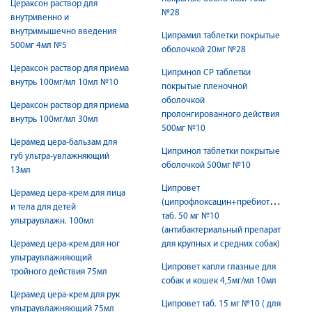
Цераксон раствор для
№28
внутривенно и
внутримышечно введения
Ципрамил таблетки покрытые
500мг 4мл №5
оболочкой 20мг №28
Цераксон раствор для приема
Ципринол СР таблетки
внутрь 100мг/мл 10мл №10
покрытые пленочной
оболочкой
Цераксон раствор для приема
пролонгированного действия
внутрь 100мг/мл 30мл
500мг №10
Церамед цера-бальзам для
Ципринол таблетки покрытые
губ ультра-увлажняющий
оболочкой 500мг №10
13мл
Ципровет
Церамед цера-крем для лица
(ципрофлоксацин+пребиотик)
и тела для детей
таб. 50 мг №10
ультраувлажн. 100мл
(антибактериальный препарат
Церамед цера-крем для ног
для крупных и средних собак)
ультраувлажняющий
Ципровет капли глазные для
тройного действия 75мл
собак и кошек 4,5мг/мл 10мл
Церамед цера-крем для рук
Ципровет таб. 15 мг №10 ( для
ультраувлажняющий 75мл