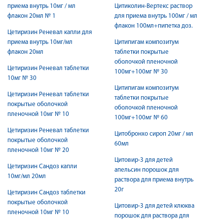
приема внутрь 10мг / мл
Цитиколин-Вертекс раствор
флакон 20мл № 1
для приема внутрь 100мг / мл
флакон 100мл+пипетка доз.
Цетиризин Реневал капли для
приема внутрь 10мг/мл
Цитипигам композитум
флакон 20мл
таблетки покрытые
оболочкой пленочной
Цетиризин Реневал таблетки
100мг+100мг № 30
10мг № 30
Цитипигам композитум
Цетиризин Реневал таблетки
таблетки покрытые
покрытые оболочкой
оболочкой пленочной
пленочной 10мг № 10
100мг+100мг № 60
Цетиризин Реневал таблетки
Цитобронхо сироп 20мг / мл
покрытые оболочкой
60мл
пленочной 10мг № 20
Цитовир-3 для детей
Цетиризин Сандоз капли
апельсин порошок для
10мг/мл 20мл
раствора для приема внутрь
20г
Цетиризин Сандоз таблетки
покрытые оболочкой
Цитовир-3 для детей клюква
пленочной 10мг № 10
порошок для раствора для