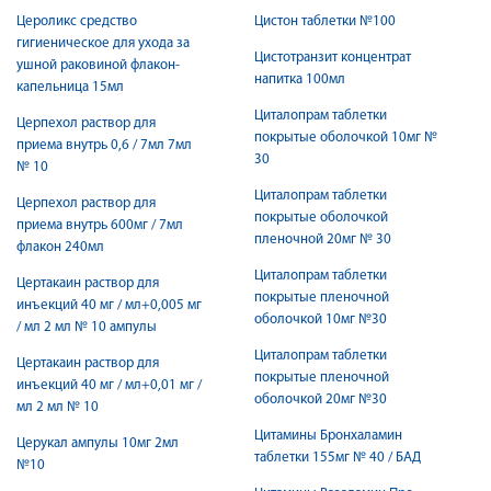
Цероликс средство
Цистон таблетки №100
гигиеническое для ухода за
Цистотранзит концентрат
ушной раковиной флакон-
напитка 100мл
капельница 15мл
Циталопрам таблетки
Церпехол раствор для
покрытые оболочкой 10мг №
приема внутрь 0,6 / 7мл 7мл
30
№ 10
Циталопрам таблетки
Церпехол раствор для
покрытые оболочкой
приема внутрь 600мг / 7мл
пленочной 20мг № 30
флакон 240мл
Циталопрам таблетки
Цертакаин раствор для
покрытые пленочной
инъекций 40 мг / мл+0,005 мг
оболочкой 10мг №30
/ мл 2 мл № 10 ампулы
Циталопрам таблетки
Цертакаин раствор для
покрытые пленочной
инъекций 40 мг / мл+0,01 мг /
оболочкой 20мг №30
мл 2 мл № 10
Цитамины Бронхаламин
Церукал ампулы 10мг 2мл
таблетки 155мг № 40 / БАД
№10