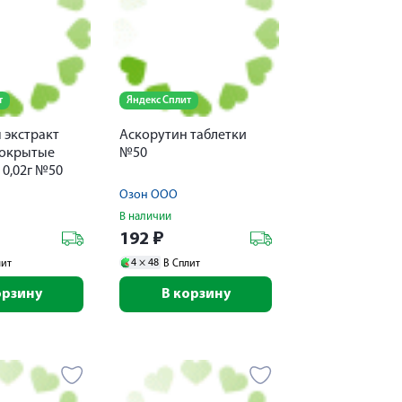
т
Яндекс Сплит
 экстракт
Аскорутин таблетки
покрытые
№50
 0,02г №50
Озон ООО
В наличии
192
₽
4 ×
48
лит
В Сплит
орзину
В корзину