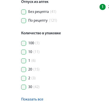
Отпуск из аптек
1
Без рецепта
(41)
По рецепту
(121)
Количество в упаковке
100
(1)
10
(11)
1
(6)
20
(15)
2
(3)
30
(42)
Показать все