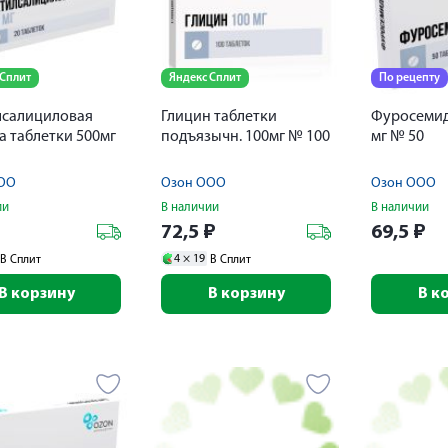
 Сплит
Яндекс Сплит
По рецепту
лсалициловая
Глицин таблетки
Фуросемид
а таблетки 500мг
подъязычн. 100мг № 100
мг № 50
ОО
Озон ООО
Озон ООО
ии
В наличии
В наличии
72,5
₽
69,5
₽
4 ×
19
В Сплит
В Сплит
В корзину
В корзину
В к