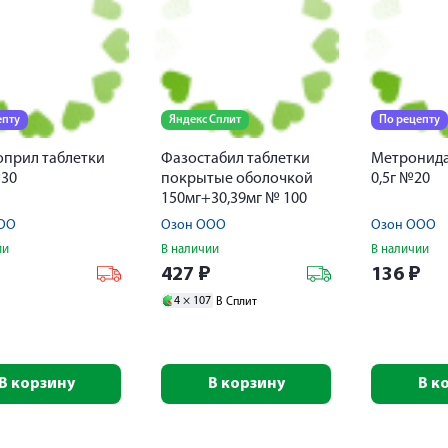
епту
Яндекс Сплит
По рецепту
прил таблетки
Фазостабил таблетки
Метронида
№30
покрытые оболочкой
0,5г №20
150мг+30,39мг № 100
ОО
Озон ООО
Озон ООО
ии
В наличии
В наличии
₽
427
₽
136
₽
4 ×
107
В Сплит
В корзину
В корзину
В к