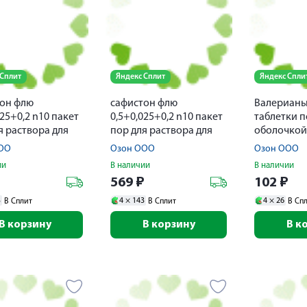
 Сплит
Яндекс Сплит
Яндекс Спли
он флю
сафистон флю
Валерианы
025+0,2 n10 пакет
0,5+0,025+0,2 n10 пакет
таблетки 
я раствора для
пор для раствора для
оболочкой
 внутрь со
приема внутрь со
ОО
Озон ООО
Озон ООО
 лимона
вкусом малины
ии
В наличии
В наличии
₽
569
₽
102
₽
3
4 ×
143
4 ×
26
В Сплит
В Сплит
В Сп
В корзину
В корзину
В к