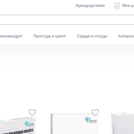
Арендодателям
Мои р
рекомендует
Простуда и грипп
Сердце и сосуды
Аллерги