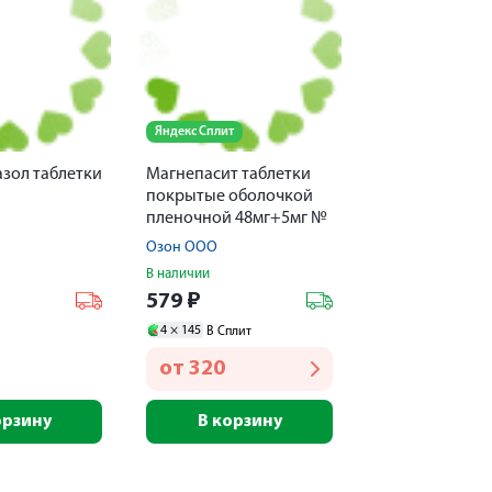
Яндекс Сплит
зол таблетки
Магнепасит таблетки
покрытые оболочкой
пленочной 48мг+5мг №
60
Озон ООО
В наличии
579
₽
4 ×
145
В Сплит
от
320
орзину
В корзину