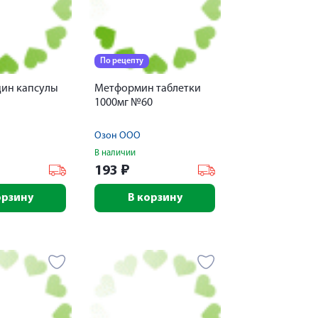
По рецепту
ин капсулы
Метформин таблетки
1000мг №60
Озон ООО
В наличии
193
₽
орзину
В корзину