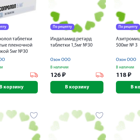
епту
По рецепту
По рецепту
олол таблетки
Индапамид ретард
Азитромиц
тые пленочной
таблетки 1,5мг №30
500мг № 3
кой 5мг №30
ОО
Озон ООО
Озон ООО
ии
В наличии
В наличии
₽
126
₽
118
₽
В корзину
В корзину
В к