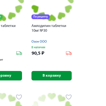
т
По рецепту
 таблетки
Амлодипин таблетки
10мг №30
Озон ООО
В наличии
90,5
₽
лит
орзину
В корзину