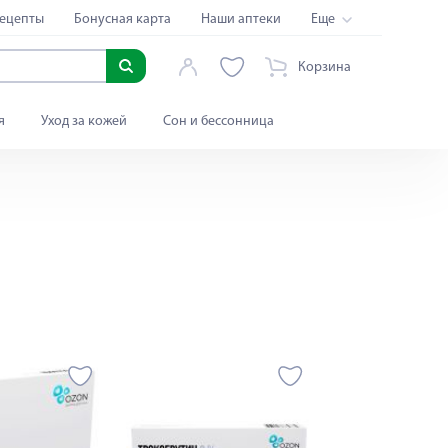
ецепты
Бонусная карта
Наши аптеки
Еще
Корзина
я
Уход за кожей
Сон и бессонница