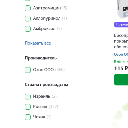
Азитромицин
(5)
Аллопуринол
(1)
По рец
Амброксол
(3)
Бисопр
покры
Показать все
оболоч
Озон О
Производитель
В налич
115
Озон ООО
(360)
Страна производства
Израиль
(2)
Россия
(357)
Чехия
(1)