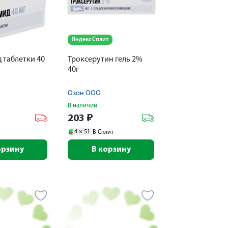
Яндекс Сплит
 таблетки 40
Троксерутин гель 2%
40г
Озон ООО
В наличии
203
₽
4 ×
51
В Сплит
орзину
В корзину