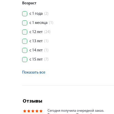
Возраст
с 1 года
(2)
с 1 месяца
(1)
с 12 лет
(24)
с 13 лет
(1)
с 14 лет
(1)
с 15 лет
(7)
Показать все
Отзывы
Сегодня получила очередной заказ.