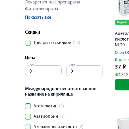
Лекарственные препараты
Фитопрепараты
Показать все
Яндекс
Скидки
Ацети
кислот
Товары со скидкой
(52)
№ 20
Озон О
Цена
В налич
от
до
37
₽
4 ×
10
Международное непатентованное
название на кириллице
Агомелатин
(1)
Азатиоприн
(1)
Азелаиновая кислота
(2)