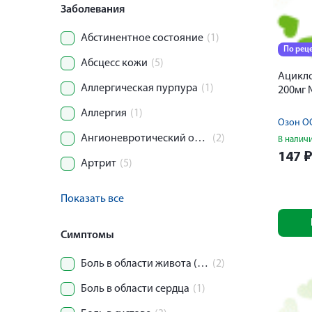
Заболевания
Абстинентное состояние
(1)
По рец
Абсцесс кожи
(5)
Ацикло
Аллергическая пурпура
(1)
200мг
Аллергия
(1)
Озон О
Ангионевротический отек (отек Квинке)
(2)
В налич
147
Артрит
(5)
Показать все
Симптомы
Боль в области живота (колика)
(2)
Боль в области сердца
(1)