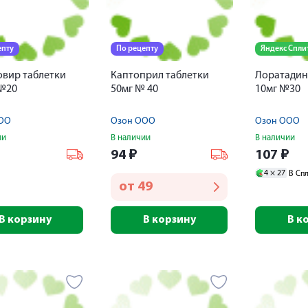
епту
По рецепту
Яндекс Спли
вир таблетки
Каптоприл таблетки
Лоратадин
 №20
50мг № 40
10мг №30
ОО
Озон ООО
Озон ООО
ии
В наличии
В наличии
₽
94
₽
107
₽
4 ×
27
В Сп
от
49
В корзину
В корзину
В к