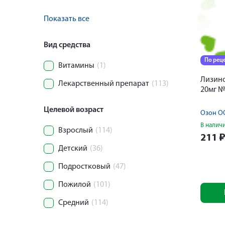
Показать все
Вид средства
По рец
Витамины
(1)
Лизино
Лекарственный препарат
(113)
20мг 
Целевой возраст
Озон О
В налич
Взрослый
(114)
211
Детский
(36)
Подростковый
(47)
Пожилой
(101)
Средний
(114)