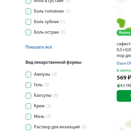
Боль в суставе
(3)
Боль головная
(1)
Боль зубная
(1)
Боль острая
(3)
Яндекс
сафист
Показать все
0,5+0,
пор дл
приема
Вид лекарственной формы
Озон О
вкусом
В налич
Ампулы
(3)
569
Гель
(3)
4 ×
14
Капсулы
(8)
Крем
(2)
Мазь
(3)
Раствор для инъекций
(3)