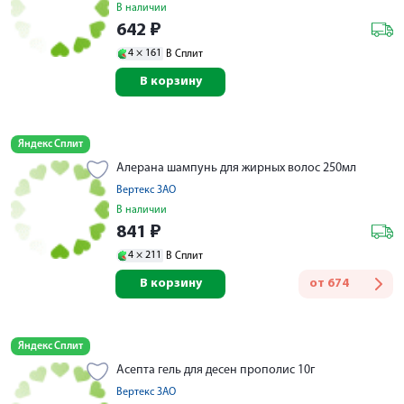
В наличии
642
₽
4 ×
161
В Сплит
В корзину
Яндекс Сплит
Алерана шампунь для жирных волос 250мл
Вертекс ЗАО
В наличии
841
₽
4 ×
211
В Сплит
В корзину
от
674
Яндекс Сплит
Асепта гель для десен прополис 10г
Вертекс ЗАО