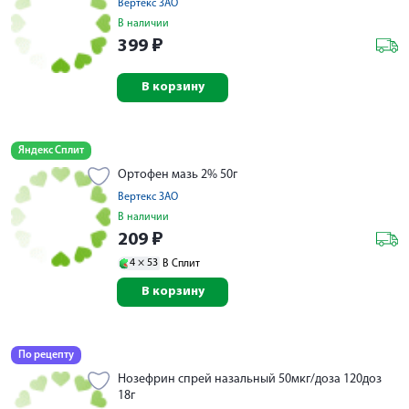
Вертекс ЗАО
В наличии
399
₽
В корзину
Яндекс Сплит
Ортофен мазь 2% 50г
Вертекс ЗАО
В наличии
209
₽
4 ×
53
В Сплит
В корзину
По рецепту
Нозефрин спрей назальный 50мкг/доза 120доз
18г