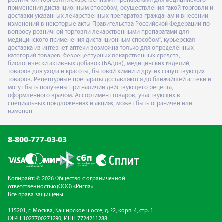
розничной торговли лекарственными препаратами для медицинского
применения дистанционным способом, осуществления такой торговли и
доставки указанных лекарственных препаратов гражданам и внесении
изменений в некоторые акты Правительства Российской Федерации по
вопросу розничной торговли лекарственными препаратами для
медицинского применения дистанционным способом", курьерская
доставка из интернет-аптеки возможна только для определённых
категорий товаров: безрецептурных лекарственных средств,
биологически активных добавок (БАДов), медицинских изделий,
товаров для ухода и красоты, бытовой химии и других сопутствующих
товаров. Рецептурные препараты доставляются до ближайшей аптеки и
могут быть получены при наличии действующего рецепта,
оформленного врачом. Ассортимент товаров, участвующих в
специальных предложениях и акциях, может быть ограничен или
изменен
8-800-777-03-03
Копирайт: © 2026 Общество с ограниченной
ответственностью (ООО) «Ригла»
Все права защищены
115201, г. Москва, Каширское шоссе, д. 22, корп. 4, стр. 1
ОГРН 1027700271290; ИНН 7724211288