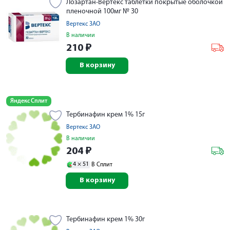
Лозартан-Вертекс таблетки покрытые оболочкой
пленочной 100мг № 30
Вертекс ЗАО
В наличии
210
₽
В корзину
Яндекс Сплит
Тербинафин крем 1% 15г
Вертекс ЗАО
В наличии
204
₽
4 ×
51
В Сплит
В корзину
Тербинафин крем 1% 30г