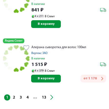
В наличии
841
₽
4 ×
211
В Сплит
В корзину
Яндекс Сплит
Алерана сыворотка для волос 100мл
Вертекс ЗАО
В наличии
1 515
₽
4 ×
379
В Сплит
В корзину
от
1 176
...
1
2
3
4
13