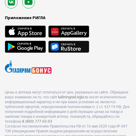
Приложение РИГЛА
Цены в аптеках могут отличаться от цен, указанных на сайте. Обращаем
ваше внимание на то, что сайт
kaliningrad.rigla.ru
носит исключительно
информационный характер и ни при каких условиях не является
публичной офертой, определяемой положениями п. 2 ст. 437 ГК РФ. Для
получения подробной информации о действующих ценах на товар и
наличии товара в конкретной аптеке, пожалуйста, обращайтесь по
телефону
8 (800) 777-03-03
Согласно постановлению Правительства РФ от 16 мая 2020 года № 697
"Об утверждении Правил выдачи разрешения на осуществление