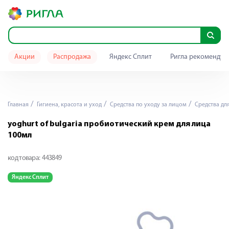
Акции
Распродажа
Яндекс Сплит
Ригла рекомендуе
Главная
Гигиена, красота и уход
Средства по уходу за лицом
Средства дл
yoghurt of bulgaria пробиотический крем для лица
100мл
код товара:
443849
Яндекс Сплит