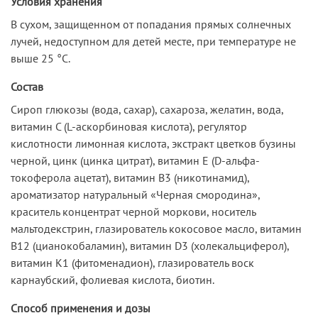
Условия хранения
В сухом, защищенном от попадания прямых солнечных
лучей, недоступном для детей месте, при температуре не
выше 25 °С.
Состав
Сироп глюкозы (вода, сахар), сахароза, желатин, вода,
витамин С (L-аскорбиновая кислота), регулятор
кислотности лимонная кислота, экстракт цветков бузины
черной, цинк (цинка цитрат), витамин E (D-альфа-
токоферола ацетат), витамин В3 (никотинамид),
ароматизатор натуральный «Черная смородина»,
краситель концентрат черной моркови, носитель
мальтодекстрин, глазирователь кокосовое масло, витамин
В12 (цианокобаламин), витамин D3 (холекальциферол),
витамин К1 (фитоменадион), глазирователь воск
карнаубский, фолиевая кислота, биотин.
Способ применения и дозы