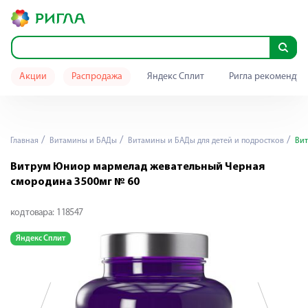
Акции
Распродажа
Яндекс Сплит
Ригла рекомендуе
Главная
Витамины и БАДы
Витамины и БАДы для детей и подростков
Вит
Витрум Юниор мармелад жевательный Черная
смородина 3500мг № 60
код товара:
118547
Яндекс Сплит
Я