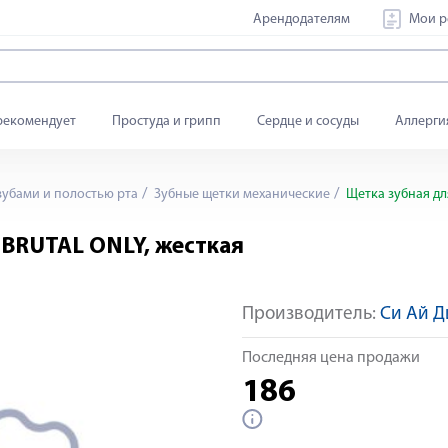
Арендодателям
Мои р
рекомендует
Простуда и грипп
Сердце и сосуды
Аллерги
зубами и полостью рта
Зубные щетки механические
Щетка зубная дл
 BRUTAL ONLY, жесткая
Производитель:
Си Ай Д
Последняя цена продажи
186