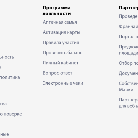
Программа
Партне
лояльности
Проведе
Аптечная семья
Франчай
Активация карты
Портал 
Правила участия
Предлож
Проверить баланс
площади
ьность
Личный кабинет
Отбор п
в
Вопрос-ответ
Докумен
политика
Электронные чеки
Собстве
е
Марки
Партнер
тва
для веб-
 о поверке
ьные