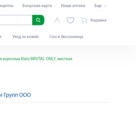
ецепты
Бонусная карта
Наши аптеки
Еще
Корзина
я
Уход за кожей
Сон и бессонница
я взрослых Klatz BRUTAL ONLY, жесткая
и Групп ООО