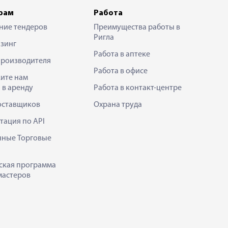
рам
Работа
ние тендеров
Преимущества работы в
Ригла
зинг
Работа в аптеке
производителя
Работа в офисе
ите нам
 в аренду
Работа в контакт-центре
оставщиков
Охрана труда
тация по API
нные Торговые
ская программа
мастеров