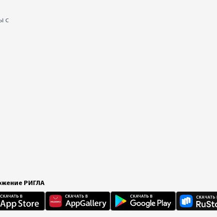
ы с
жение РИГЛА