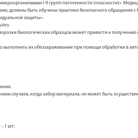
 микроорганизмами I-II групп патогенности (опасности)». Мед
ию, должны быть обучены практике безопасного обращения с 
идуальной защиты».
itro.
морозки биологических образцов может привести к получени
о выполнить их обеззараживание при помощи обработки в автокл
ания.
нием случаев, когда забор материала, не может быть осуществ
– 1 шт;