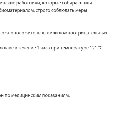
ицинские работники, которые собирают или
биоматериалом, строго соблюдать меры
ю ложноположительных или ложноотрицательных
аве в течение 1 часа при температуре 121 °C.
лен по медицинским показаниям.