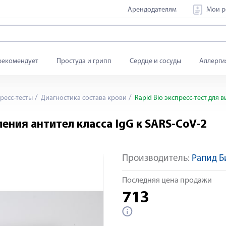
Арендодателям
Мои р
рекомендует
Простуда и грипп
Сердце и сосуды
Аллерги
ресс-тесты
Диагностика состава крови
Rapid Bio экспресс-тест для 
ления антител класса IgG к SARS-CoV-2
Производитель:
Рапид 
Яндекс Сплит
Последняя цена продажи
713