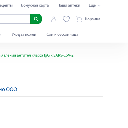
ецепты
Бонусная карта
Наши аптеки
Еще
Корзина
я
Уход за кожей
Сон и бессонница
выявления антител класса IgG к SARS-CoV-2
Био ООО
Яндекс Сплит