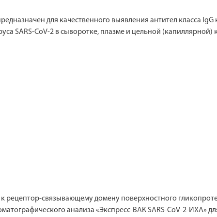
предназначен для качественного выявления антител класса IgG
уса SARS-CoV-2 в сыворотке, плазме и цельной (капиллярной) к
G к рецептор-связывающему домену поверхностного гликопротеи
атографического анализа «Экспресс-ВАК SARS-CoV-2-ИХА» для д