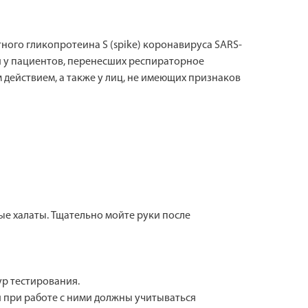
ого гликопротеина S (spike) коронавируса SARS-
ви у пациентов, перенесших респираторное
действием, а также у лиц, не имеющих признаков
ые халаты. Тщательно мойте руки после
р тестирования.
и при работе с ними должны учитываться