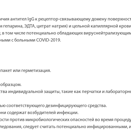
ичия антител IgG к рецептор-связывающему домену поверхностн
ем гепарина, ЭДТА, цитрат натрия) и цельной капиллярной кро
, в том числе потенциально обладающих вируснейтрализующим 
ными с больными COVID-2019.
 пакет или герметизация.
с образцом.
дства индивидуальной защиты, такие как перчатки и лабораторн
щью соответствующего дезинфицирующего средства.
 они содержат возбудителей инфекции.
сти против микробиологических опасностей во время процеду
следования, следует считать потенциально инфицированными, 