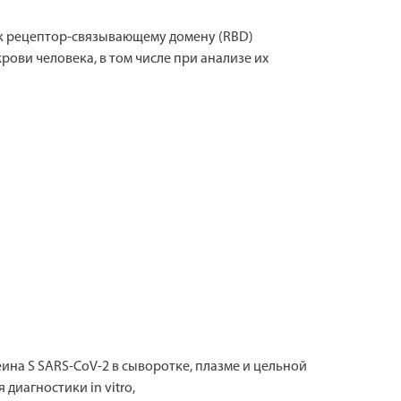
 к рецептор-связывающему домену (RBD)
рови человека, в том числе при анализе их
на S SARS-CoV-2 в сыворотке, плазме и цельной
иагностики in vitro,