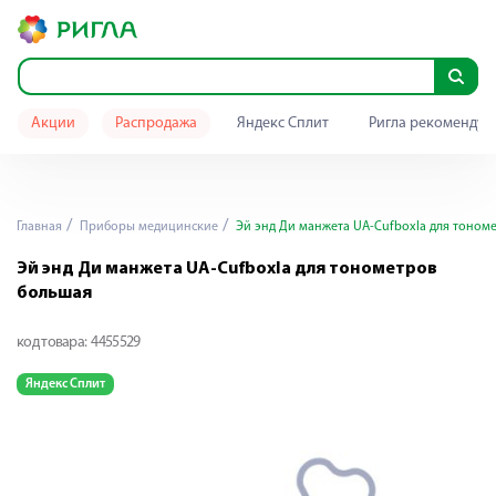
Акции
Распродажа
Яндекс Сплит
Ригла рекомендуе
Главная
Приборы медицинские
Эй энд Ди манжета UA-Cufboxla для тоном
Эй энд Ди манжета UA-Cufboxla для тонометров
большая
код товара:
4455529
Яндекс Сплит