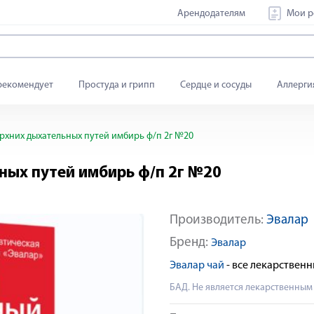
Арендодателям
Мои р
рекомендует
Простуда и грипп
Сердце и сосуды
Аллерги
ерхних дыхательных путей имбирь ф/п 2г №20
ьных путей имбирь ф/п 2г №20
Производитель:
Эвалар
Бренд:
Эвалар
Эвалар чай
- все лекарствен
БАД. Не является лекарственным