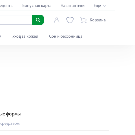
ецепты
Бонусная карта
Наши аптеки
Еще
Корзина
я
Уход за кожей
Сон и бессонница
ные формы
 средством