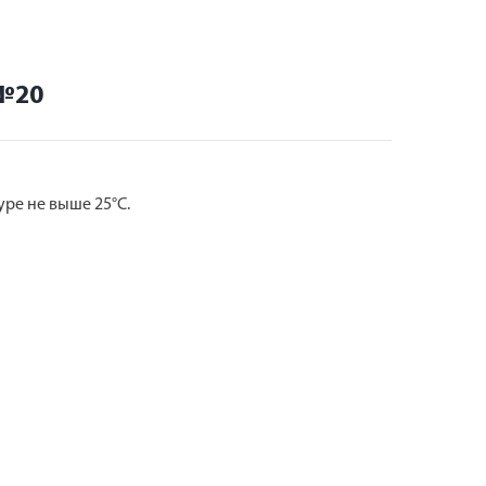
 №20
ре не выше 25°С.