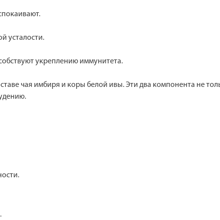
спокаивают.
й усталости.
собствуют укреплению иммунитета.
таве чая имбиря и коры белой ивы. Эти два компонента не тол
удению.
ности.
.