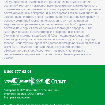
"Об утверждении Правил выдачи разрешения на осуществление
розничной торговли лекарственными препаратами для медицинского
применения дистанционным способом, осуществления такой торговли и
доставки указанных лекарственных препаратов гражданам и внесении
изменений в некоторые акты Правительства Российской Федерации по
вопросу розничной торговли лекарственными препаратами для
медицинского применения дистанционным способом", курьерская
доставка из интернет-аптеки возможна только для определённых
категорий товаров: безрецептурных лекарственных средств,
биологически активных добавок (БАДов), медицинских изделий,
товаров для ухода и красоты, бытовой химии и других сопутствующих
товаров. Рецептурные препараты доставляются до ближайшей аптеки и
могут быть получены при наличии действующего рецепта,
оформленного врачом. Ассортимент товаров, участвующих в
специальных предложениях и акциях, может быть ограничен или
изменен
8-800-777-03-03
Копирайт: © 2026 Общество с ограниченной
ответственностью (ООО) «Ригла»
Все права защищены