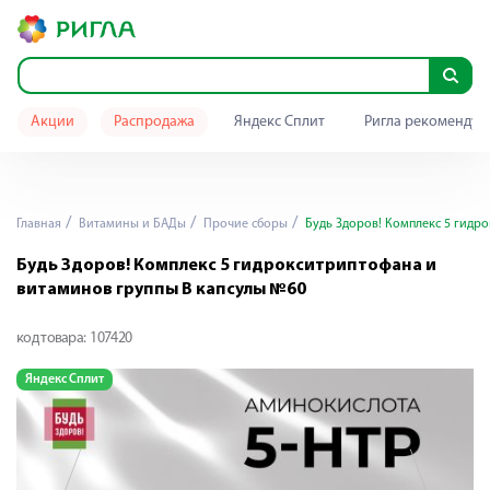
Акции
Распродажа
Яндекс Сплит
Ригла рекомендуе
Главная
Витамины и БАДы
Прочие сборы
Будь Здоров! Комплекс 5 гидр
Будь Здоров! Комплекс 5 гидрокситриптофана и
витаминов группы В капсулы №60
код товара:
107420
Яндекс Сплит
Я