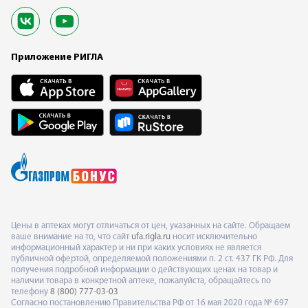
Приложение РИГЛА
Цены в аптеках могут отличаться от цен, указанных на сайте. Обращаем
ваше внимание на то, что сайт
ufa.rigla.ru
носит исключительно
информационный характер и ни при каких условиях не является
публичной офертой, определяемой положениями п. 2 ст. 437 ГК РФ. Для
получения подробной информации о действующих ценах на товар и
наличии товара в конкретной аптеке, пожалуйста, обращайтесь по
телефону
8 (800) 777-03-03
Согласно постановлению Правительства РФ от 16 мая 2020 года № 697