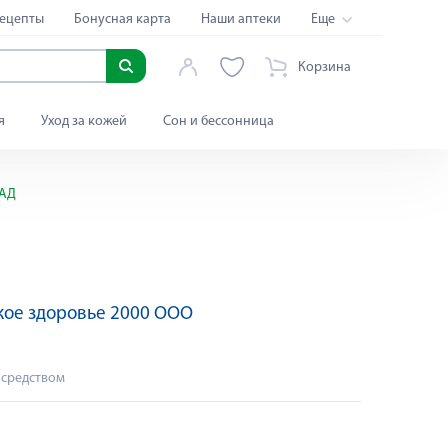
ецепты
Бонусная карта
Наши аптеки
Еще
Корзина
я
Уход за кожей
Сон и бессонница
БАД
ое здоровье 2000 ООО
 средством