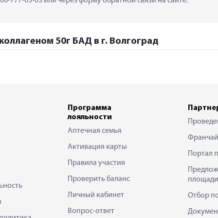
0-777-03-03 или через форму обратной связи на сайте.
 коллагеном 50г БАД в г. Волгоград
Программа
Партне
лояльности
Проведе
Аптечная семья
Франчай
Активация карты
Портал 
Правила участия
Предлож
Проверить баланс
площади
ьность
Личный кабинет
Отбор п
в
Вопрос-ответ
Докумен
политика