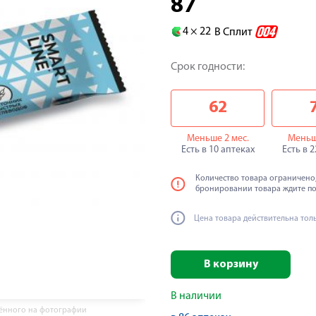
87
4 ×
22
В Сплит
Срок годности:
62
Меньше 2 мес.
Меньш
Есть в 10 аптеках
Есть в 
Количество товара ограничено,
бронировании товара ждите п
Цена товара действительна тол
В корзину
В наличии
жённого на фотографии