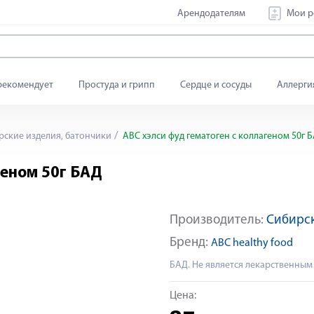
Арендодателям
Мои р
рекомендует
Простуда и грипп
Сердце и сосуды
Аллерги
ские изделия, батончики
АВС хэлси фуд гематоген с коллагеном 50г 
геном 50г БАД
Производитель:
Сибирск
Бренд:
ABC healthy food
БАД. Не является лекарственным
Цена: