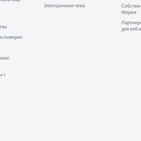
Электронные чеки
Собстве
е
Марки
Партнер
тва
для веб-
 о поверке
ьные
ы с