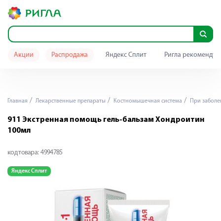
Акции
Распродажа
Яндекс Сплит
Ригла рекомендуе
Главная
Лекарственные препараты
Костномышечная система
При заболе
911 Экстренная помощь гель-бальзам Хондроитин
100мл
код товара:
4994785
Яндекс Сплит