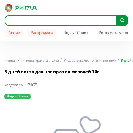
Акции
Распродажа
Яндекс Сплит
Ригла рекомендуе
Главная
Гигиена, красота и уход
Уход за руками, ногами, ногтями
5 дней 
5 дней паста для ног против мозолей 10г
код товара:
4474075
Яндекс Сплит