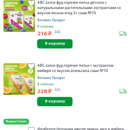
АВС хэлси фуд горячее питье детское с
натуральными растительными экстрактами со
вкусом лесных ягод 3+ саше №10
Витамин Продукт
В наличии
308
216
₽
В корзину
АВС хэлси фуд горячее питье с экстрактом
имбиря со вкусом апельсина саше №10
Витамин Продукт
В наличии
325
228
₽
В корзину
Яндекс Сплит
ФудФорте батончик мюсли лимон, мед и имбирь