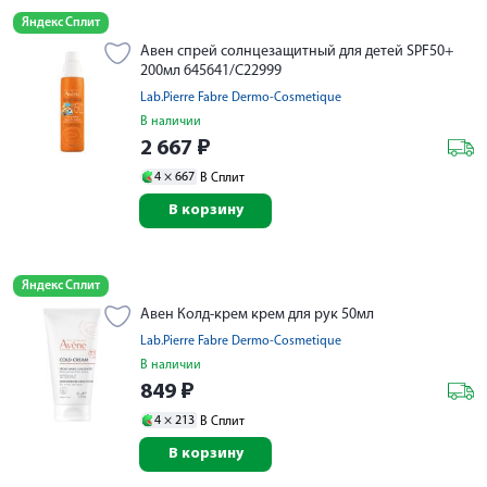
Яндекс Сплит
Авен спрей солнцезащитный для детей SPF50+
200мл 645641/С22999
Lab.Pierre Fabre Dermo-Cosmetique
В наличии
2 667
₽
4 ×
667
В Сплит
В корзину
Яндекс Сплит
Авен Колд-крем крем для рук 50мл
Lab.Pierre Fabre Dermo-Cosmetique
В наличии
849
₽
4 ×
213
В Сплит
В корзину