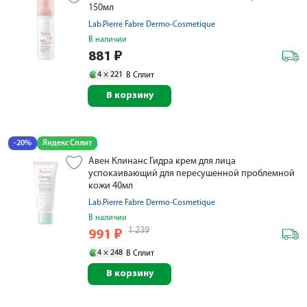
150мл
Lab.Pierre Fabre Dermo-Cosmetique
В наличии
881
₽
4 ×
221
В Сплит
В корзину
-20%
Яндекс Сплит
Авен Клинанс Гидра крем для лица
успокаивающий для пересушенной проблемной
кожи 40мл
Lab.Pierre Fabre Dermo-Cosmetique
В наличии
1 239
991
₽
4 ×
248
В Сплит
В корзину