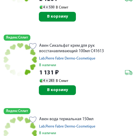
4 ×
530
В Сплит
В корзину
Яндекс Сплит
Авен Сикальфат крем для рук
восстанавливающий 100мл С41613
Lab.Pierre Fabre Dermo-Cosmetique
В наличии
1 131
₽
4 ×
283
В Сплит
В корзину
Яндекс Сплит
Авен вода термальная 150мл
Lab.Pierre Fabre Dermo-Cosmetique
В наличии