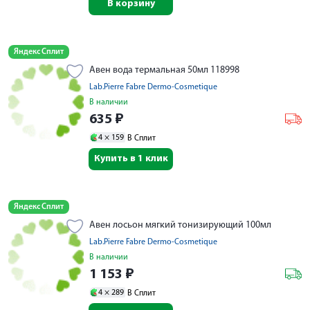
В корзину
Яндекс Сплит
Авен вода термальная 50мл 118998
Lab.Pierre Fabre Dermo-Cosmetique
В наличии
635
₽
4 ×
159
В Сплит
Купить в 1 клик
Яндекс Сплит
Авен лосьон мягкий тонизирующий 100мл
Lab.Pierre Fabre Dermo-Cosmetique
В наличии
1 153
₽
4 ×
289
В Сплит