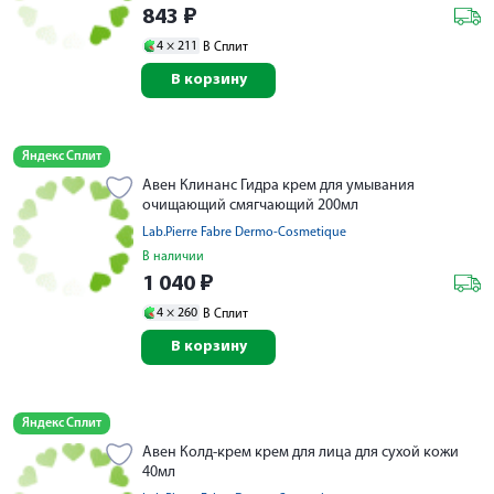
843
₽
4 ×
211
В Сплит
В корзину
Яндекс Сплит
Авен Клинанс Гидра крем для умывания
очищающий смягчающий 200мл
Lab.Pierre Fabre Dermo-Cosmetique
В наличии
1 040
₽
4 ×
260
В Сплит
В корзину
Яндекс Сплит
Авен Колд-крем крем для лица для сухой кожи
40мл