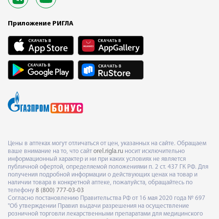
Приложение РИГЛА
Цены в аптеках могут отличаться от цен, указанных на сайте. Обращаем
ваше внимание на то, что сайт
orel.rigla.ru
носит исключительно
информационный характер и ни при каких условиях не является
публичной офертой, определяемой положениями п. 2 ст. 437 ГК РФ. Для
получения подробной информации о действующих ценах на товар и
наличии товара в конкретной аптеке, пожалуйста, обращайтесь по
телефону
8 (800) 777-03-03
Согласно постановлению Правительства РФ от 16 мая 2020 года № 697
"Об утверждении Правил выдачи разрешения на осуществление
розничной торговли лекарственными препаратами для медицинского