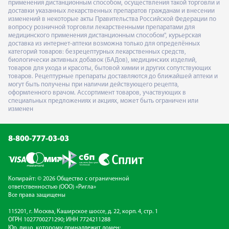
применения дистанционным способом, осуществления такой торговли и
доставки указанных лекарственных препаратов гражданам и внесении
изменений в некоторые акты Правительства Российской Федерации по
вопросу розничной торговли лекарственными препаратами для
медицинского применения дистанционным способом", курьерская
доставка из интернет-аптеки возможна только для определённых
категорий товаров: безрецептурных лекарственных средств,
биологически активных добавок (БАДов), медицинских изделий,
товаров для ухода и красоты, бытовой химии и других сопутствующих
товаров. Рецептурные препараты доставляются до ближайшей аптеки и
могут быть получены при наличии действующего рецепта,
оформленного врачом. Ассортимент товаров, участвующих в
специальных предложениях и акциях, может быть ограничен или
изменен
8-800-777-03-03
Копирайт: © 2026 Общество с ограниченной
ответственностью (ООО) «Ригла»
Все права защищены
115201, г. Москва, Каширское шоссе, д. 22, корп. 4, стр. 1
ОГРН 1027700271290; ИНН 7724211288
Юр. лицо, которому принадлежит домен: