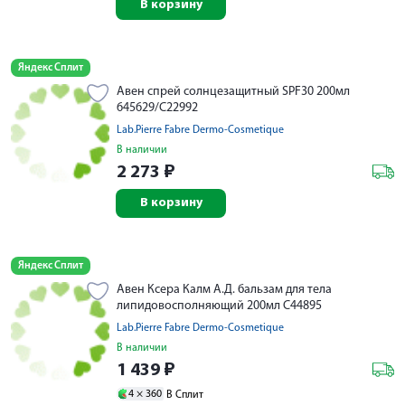
В корзину
Яндекс Сплит
Авен спрей солнцезащитный SPF30 200мл
645629/С22992
Lab.Pierre Fabre Dermo-Cosmetique
В наличии
2 273
₽
В корзину
Яндекс Сплит
Авен Ксера Калм А.Д. бальзам для тела
липидовосполняющий 200мл C44895
Lab.Pierre Fabre Dermo-Cosmetique
В наличии
1 439
₽
4 ×
360
В Сплит