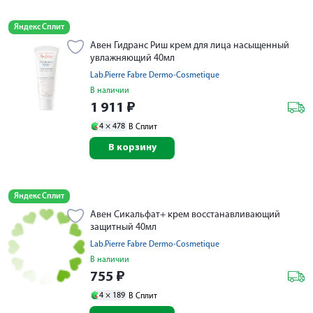
Яндекс Сплит
Авен Гидранс Риш крем для лица насыщенный
увлажняющий 40мл
Lab.Pierre Fabre Dermo-Cosmetique
В наличии
1 911
₽
4 ×
478
В Сплит
В корзину
Яндекс Сплит
Авен Сикальфат+ крем восстанавливающий
защитный 40мл
Lab.Pierre Fabre Dermo-Cosmetique
В наличии
755
₽
4 ×
189
В Сплит