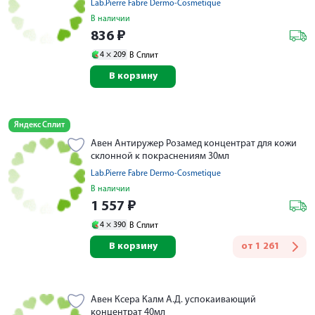
Lab.Pierre Fabre Dermo-Cosmetique
В наличии
836
₽
4 ×
209
В Сплит
В корзину
Яндекс Сплит
Авен Антиружер Розамед концентрат для кожи
склонной к покраснениям 30мл
Lab.Pierre Fabre Dermo-Cosmetique
В наличии
1 557
₽
4 ×
390
В Сплит
В корзину
от
1 261
Авен Ксера Калм А.Д. успокаивающий
концентрат 40мл