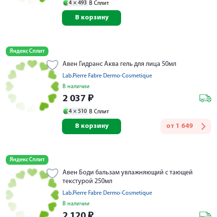
4 ×
493
В Сплит
В корзину
Яндекс Сплит
Авен Гидранс Аква гель для лица 50мл
Lab.Pierre Fabre Dermo-Cosmetique
В наличии
2 037
₽
4 ×
510
В Сплит
В корзину
от
1 649
Яндекс Сплит
Авен Боди бальзам увлажняющий с тающей
текстурой 250мл
Lab.Pierre Fabre Dermo-Cosmetique
В наличии
2 120
₽