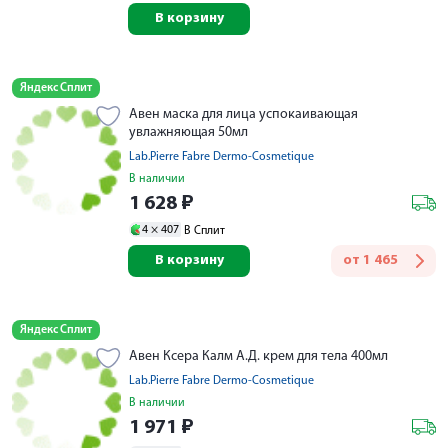
В корзину
Яндекс Сплит
Авен маска для лица успокаивающая
увлажняющая 50мл
Lab.Pierre Fabre Dermo-Cosmetique
В наличии
1 628
₽
4 ×
407
В Сплит
В корзину
от
1 465
Яндекс Сплит
Авен Ксера Калм А.Д. крем для тела 400мл
Lab.Pierre Fabre Dermo-Cosmetique
В наличии
1 971
₽