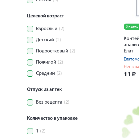
Россия
(3)
Целевой возраст
Яндекс
Взрослый
(2)
Контей
Детский
(2)
анализ
Подростковый
(2)
Елат
Елатом
Пожилой
(2)
Нет в н
Средний
(2)
11
₽
Отпуск из аптек
Без рецепта
(2)
Количество в упаковке
1
(2)