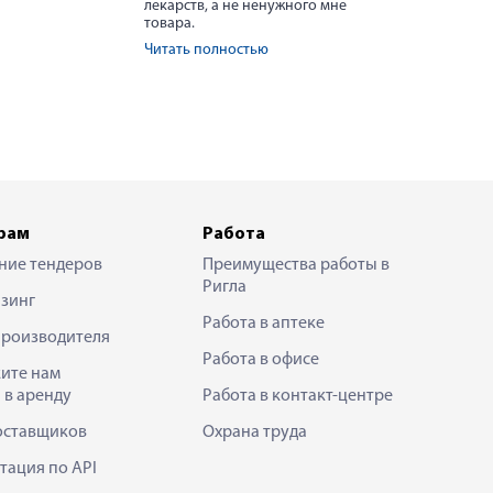
лекарств, а не ненужного мне
товара.
Читать полностью
рам
Работа
ние тендеров
Преимущества работы в
Ригла
зинг
Работа в аптеке
производителя
Работа в офисе
ите нам
 в аренду
Работа в контакт-центре
оставщиков
Охрана труда
тация по API