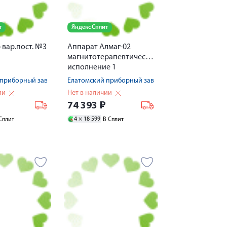
т
Яндекс Сплит
вар.пост. №3
Аппарат Алмаг-02
магнитотерапевтический
исполнение 1
 приборный завод
Елатомский приборный завод
ии
Нет в наличии
74 393
₽
4 ×
18 599
Сплит
В Сплит