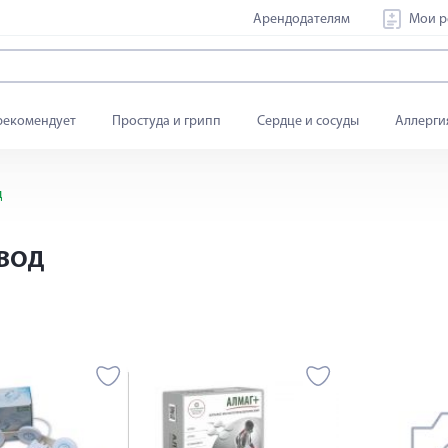
Арендодателям
Мои р
рекомендует
Простуда и грипп
Сердце и сосуды
Аллерги
д
ВОД