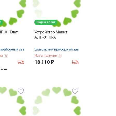
т
Яндекс Сплит
П-01 Елат
Устройство Мавит
АЛП-01 ПРА
 приборный завод
Елатомский приборный завод
ии
Нет в наличии
18 110
₽
Сплит