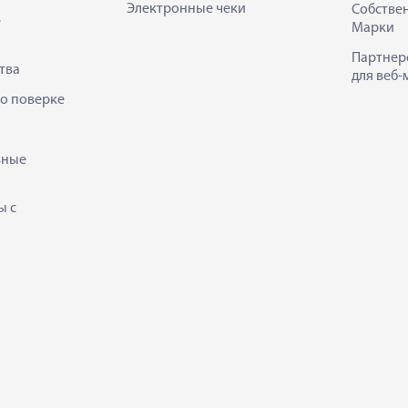
Электронные чеки
Собстве
е
Марки
Партнер
тва
для веб-
 о поверке
ьные
ы с