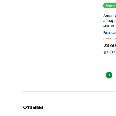
Яндекс
Алмаг 
аппар
Елатом
Нет в н
28 6
4 ×
7 1
1
Отзывы