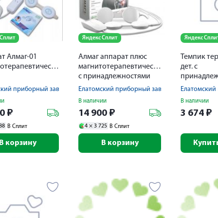
 Сплит
Яндекс Сплит
Яндекс Спли
т Алмаг-01
Алмаг аппарат плюс
Темпик те
магнитотерапевтический
магнитотерапевтический
дет. с
с принадлежностями
принадле
ский приборный завод
Елатомский приборный завод
Елатомский
ии
В наличии
В наличии
50
₽
14 900
₽
3 674
₽
88
4 ×
3 725
В Сплит
В Сплит
В корзину
В корзину
Купить