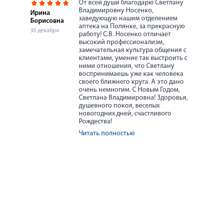
От всей души благодарю Светлану
Владимировну Носенко,
Ирина
заведующую нашим отделением
Борисовна
аптека на Полянке, за прекрасную
30 декабря
работу! С.В. Носенко отличает
высокий профессионализм,
замечательная культура общения с
клиентами, умение так выстроить с
ними отношения, что Светлану
воспринимаешь уже как человека
своего ближнего круга. А это дано
очень немногим. С Новым Годом,
Светлана Владимировна! Здоровья,
душевного покоя, веселых
новогодних дней, счастливого
Рождества!
Читать полностью