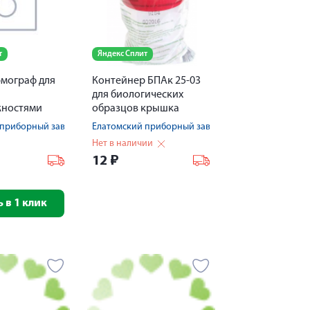
т
Яндекс Сплит
рмограф для
Контейнер БПАк 25-03
для биологических
жностями
образцов крышка
винтовая 25мл
 приборный завод
Елатомский приборный завод
Нет в наличии
12
₽
 в 1 клик