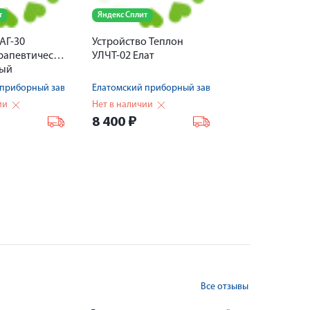
т
Яндекс Сплит
AГ-30
Устройство Теплон
рапевтический
УЛЧТ-02 Елат
ный
 приборный завод
Елатомский приборный завод
ии
Нет в наличии
8 400
₽
Все отзывы