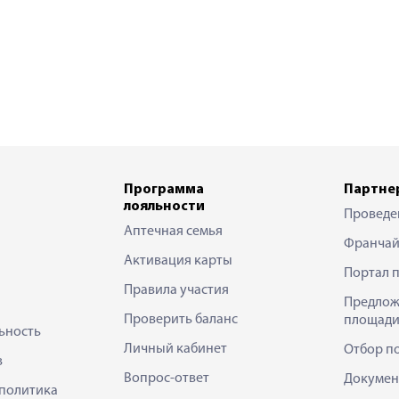
Программа
Партне
лояльности
Проведе
Аптечная семья
Франчай
Активация карты
Портал 
Правила участия
Предлож
Проверить баланс
площади
ьность
Личный кабинет
Отбор п
в
Вопрос-ответ
Докумен
политика