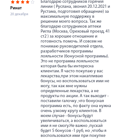
Благодарю сотрудников горячей
линии ( Руслана, звонил 20.12.2021 и
Ринат
Рустама, подготовил обращение) за
20 декабря
максимальную поддержку в
решении моего вопроса. Так же
благодарю сотрудников аптеки
Ригла (Москва, Ореховый проезд, 41
ст2 ) за хорошее отношение и
готовность помочь. И совсем не
понимаю руководителей отдела,
разработчиков программы
лояльности (бонусной программы).
Это не программа лояльности
которая была бы интересна
клиентам. Я часто покупаю у вас
лекарства,при этом накапливаю
бонусы, но воспользоваться ими не
могу, так как мне нужны
определенные лекарства, а не
продукты по акции. А так выходит -
поставили галочку ,что бонусная
программа есть, по факту она нужна
очень узкому кругу клиентов. В
моем случае - бонусы будут
увеличиваться, а воспользоваться
ими я не смогу.Не важно ,пускай
будет 5 бонусов -1 руб, но ,чтобы я
воспользовался ими при покупке