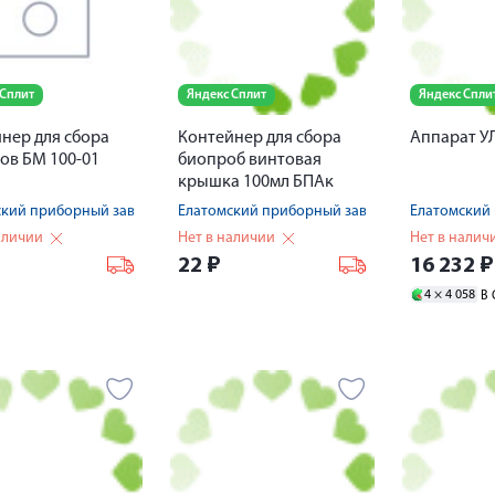
 Сплит
Яндекс Сплит
Яндекс Спли
нер для сбора
Контейнер для сбора
Аппарат УЛ
ов БМ 100-01
биопроб винтовая
крышка 100мл БПАк
100-02
ский приборный завод
Елатомский приборный завод
Елатомский
аличии
Нет в наличии
Нет в налич
22
₽
16 232
₽
4 ×
4 058
В 