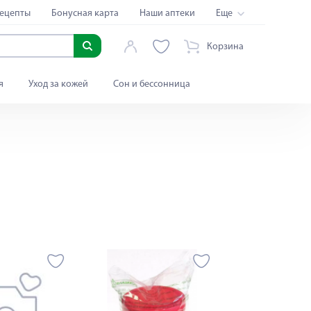
ецепты
Бонусная карта
Наши аптеки
Еще
Корзина
я
Уход за кожей
Сон и бессонница