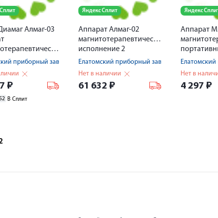
 Сплит
Яндекс Сплит
Яндекс Спли
Диамаг Алмaг-03
Аппарат Алмаг-02
Аппарат М
ат
магнитотерапевтический
магнитоте
магнитотерапевтический
исполнение 2
портатив
ский приборный завод
Елатомский приборный завод
Елатомский
аличии
Нет в наличии
Нет в налич
07
₽
61 632
₽
4 297
₽
52
В Сплит
2