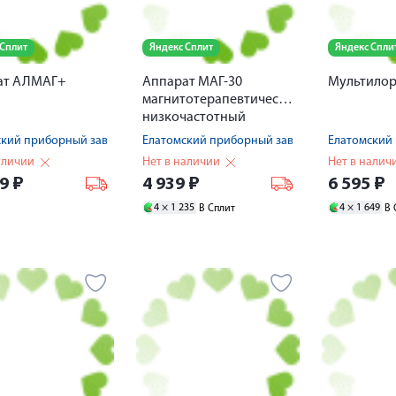
 Сплит
Яндекс Сплит
Яндекс Спли
ат АЛМАГ+
Аппарат МАГ-30
Мультилор 
магнитотерапевтический
низкочастотный
портативный
ский приборный завод
Елатомский приборный завод
Елатомский
аличии
Нет в наличии
Нет в налич
39
₽
4 939
₽
6 595
₽
4 ×
1 235
4 ×
1 649
В Сплит
В 