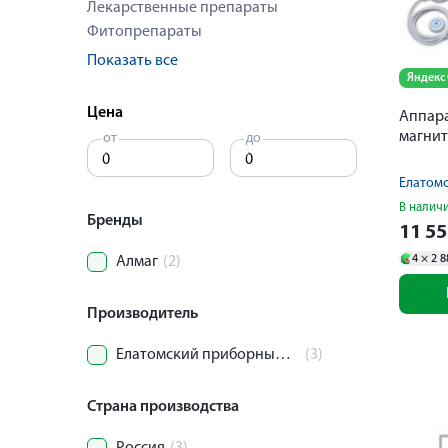
Лекарственные препараты
Фитопрепараты
Показать все
Яндекс
Цена
Аппара
от
до
Елатом
В налич
Бренды
11 5
4 ×
2 8
Алмаг
(2)
Производитель
Елатомский приборный завод
(3)
Страна производства