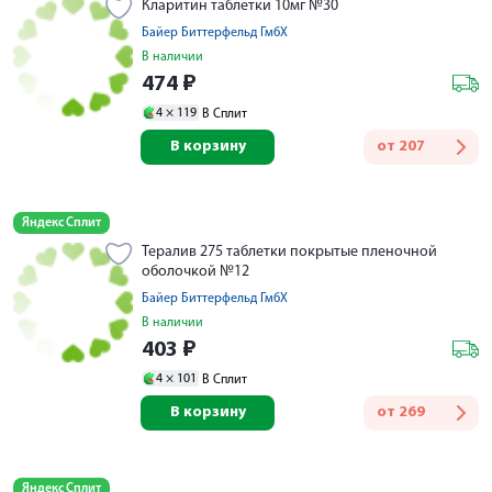
Кларитин таблетки 10мг №30
Байер Биттерфельд ГмбХ
В наличии
474
₽
4 ×
119
В Сплит
В корзину
от
207
Яндекс Сплит
Тералив 275 таблетки покрытые пленочной
оболочкой №12
Байер Биттерфельд ГмбХ
В наличии
403
₽
4 ×
101
В Сплит
В корзину
от
269
Яндекс Сплит