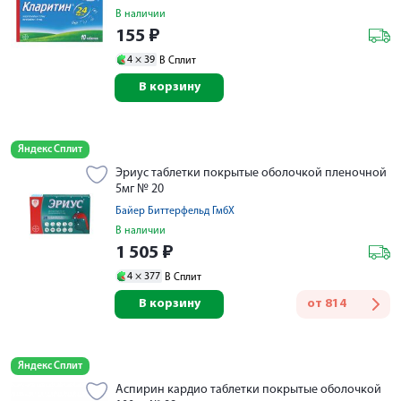
В наличии
155
₽
4 ×
39
В Сплит
В корзину
Яндекс Сплит
Эриус таблетки покрытые оболочкой пленочной
5мг № 20
Байер Биттерфельд ГмбХ
В наличии
1 505
₽
4 ×
377
В Сплит
В корзину
от
814
Яндекс Сплит
Аспирин кардио таблетки покрытые оболочкой