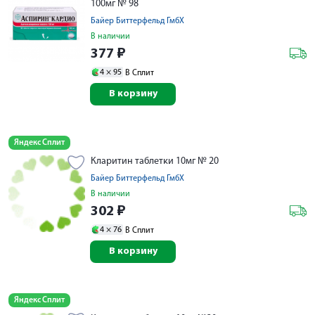
100мг № 98
Байер Биттерфельд ГмбХ
В наличии
377
₽
4 ×
95
В Сплит
В корзину
Яндекс Сплит
Кларитин таблетки 10мг № 20
Байер Биттерфельд ГмбХ
В наличии
302
₽
4 ×
76
В Сплит
В корзину
Яндекс Сплит