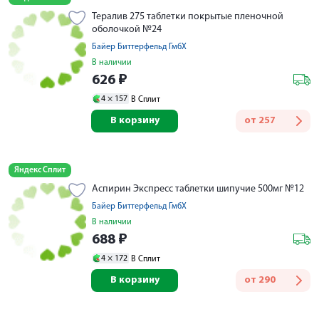
Тералив 275 таблетки покрытые пленочной
оболочкой №24
Байер Биттерфельд ГмбХ
В наличии
626
₽
4 ×
157
В Сплит
В корзину
от
257
Яндекс Сплит
Аспирин Экспресс таблетки шипучие 500мг №12
Байер Биттерфельд ГмбХ
В наличии
688
₽
4 ×
172
В Сплит
В корзину
от
290