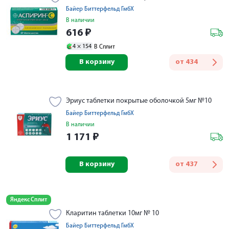
Байер Биттерфельд ГмбХ
В наличии
616
₽
4 ×
154
В Сплит
В корзину
от
434
Эриус таблетки покрытые оболочкой 5мг №10
Байер Биттерфельд ГмбХ
В наличии
1 171
₽
В корзину
от
437
Яндекс Сплит
Кларитин таблетки 10мг № 10
Байер Биттерфельд ГмбХ