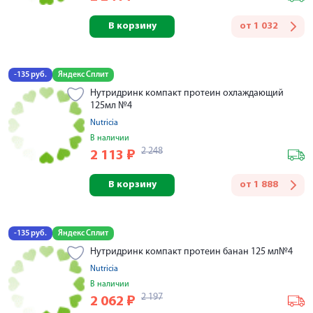
В корзину
от
1 032
-135 руб.
Яндекс Сплит
Нутридринк компакт протеин охлаждающий
125мл №4
Nutricia
В наличии
2 248
2 113
₽
В корзину
от
1 888
-135 руб.
Яндекс Сплит
Нутридринк компакт протеин банан 125 мл№4
Nutricia
В наличии
2 197
2 062
₽