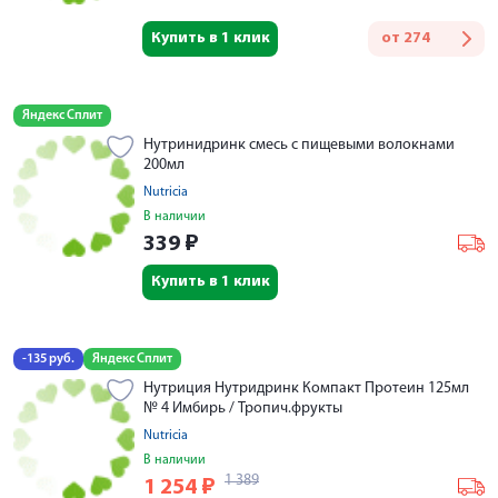
Купить в 1 клик
от
274
Яндекс Сплит
Нутринидринк смесь с пищевыми волокнами
200мл
Nutricia
В наличии
339
₽
Купить в 1 клик
-135 руб.
Яндекс Сплит
Нутриция Нутридринк Компакт Протеин 125мл
№ 4 Имбирь / Тропич.фрукты
Nutricia
В наличии
1 389
1 254
₽