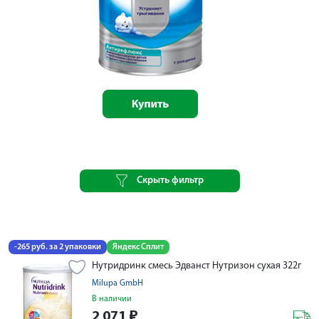
Скрыть фильтр
-265 руб. за 2 упаковки
Яндекс Сплит
Нутридринк смесь Эдванст Нутризон сухая 322г
Milupa GmbH
В наличии
2 071
₽