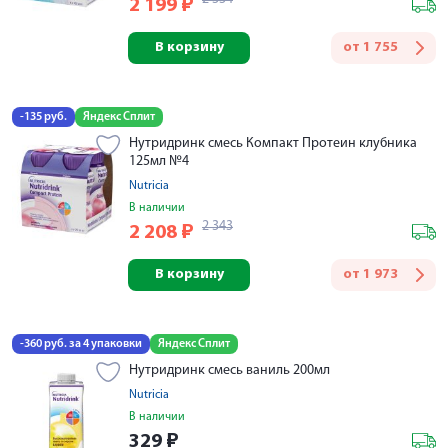
2 199
₽
В корзину
от
1 755
-135 руб.
Яндекс Сплит
Нутридринк смесь Компакт Протеин клубника
125мл №4
Nutricia
В наличии
2 343
2 208
₽
В корзину
от
1 973
-360 руб. за 4 упаковки
Яндекс Сплит
Нутридринк смесь ваниль 200мл
Nutricia
В наличии
329
₽