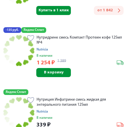
Купить в 1 клик
от
1 842
-135 руб.
Яндекс Сплит
Нутридринк смесь Компакт Протеин кофе 125мл
№4
Nutricia
В наличии
1 389
1 254
₽
В корзину
Яндекс Сплит
Нутриция Инфатрини смесь жидкая для
энтерального питания 125мл
Nutricia
В наличии
339
₽