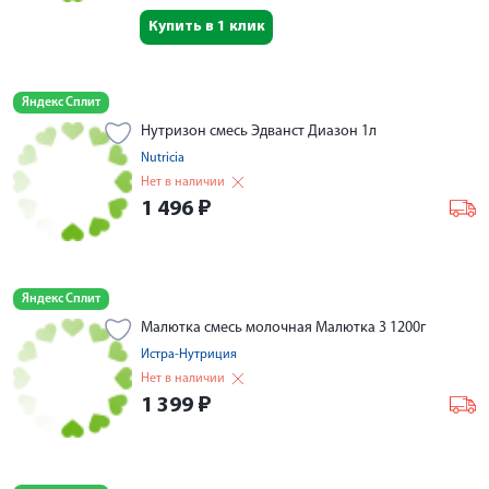
Купить в 1 клик
Яндекс Сплит
Нутризон смесь Эдванст Диазон 1л
Nutricia
Нет в наличии
1 496
₽
Яндекс Сплит
Малютка смесь молочная Малюткa 3 1200г
Истра-Нутриция
Нет в наличии
1 399
₽