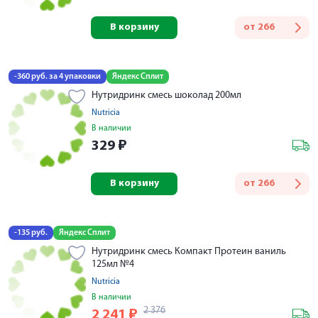
В корзину
от
266
-360 руб. за 4 упаковки
Яндекс Сплит
Нутридринк смесь шоколад 200мл
Nutricia
В наличии
329
₽
В корзину
от
266
-135 руб.
Яндекс Сплит
Нутридринк смесь Компакт Протеин ваниль
125мл №4
Nutricia
В наличии
2 376
2 241
₽