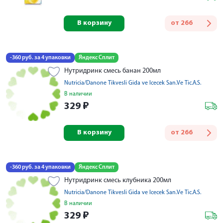
В корзину
от
266
-360 руб. за 4 упаковки
Яндекс Сплит
Нутридринк смесь банан 200мл
Nutricia/Danone Tikvesli Gida ve lcecek San.Ve Tic.A.S.
В наличии
329
₽
В корзину
от
266
-360 руб. за 4 упаковки
Яндекс Сплит
Нутридринк смесь клубника 200мл
Nutricia/Danone Tikvesli Gida ve lcecek San.Ve Tic.A.S.
В наличии
329
₽