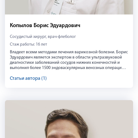
Копылов Борис Эдуардович
Сосудистый хирург, врач-флеболог
Стаж работы: 16 лет
Владеет всеми методами лечения варикозной болезни. Борис
Эдуардович является экспертом в области ультразвуковой
диагностики заболеваний сосудов нижних конечностей и
выполнил более 1500 эндоваскулярных венозных операций.
Активно участвует в региональных и международных
конференциях по специальности. Действующий сертификат
Статьи автора (1)
по хирургии до декабря 2025 года.
Борис Копылов
Владеет всеми методами лечения варикозной болезни. Борис
https://vk.com/atlasclinic