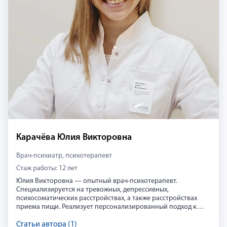
Карачёва Юлия Викторовна
Врач-психиатр, психотерапевт
Стаж работы: 12 лет
Юлия Викторовна — опытный врач-психотерапевт.
Специализируется на тревожных, депрессивных,
психосоматических расстройствах, а также расстройствах
приема пищи. Реализует персонализированный подход к
пациенту с применением фармакологических и
психотерапевтических методов. Член Ассоциации
Статьи автора (1)