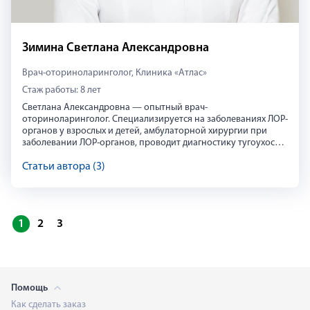
Зимина Светлана Александровна
Врач-оториноларинголог, Клиника «Атлас»
Ольга Агеева
Стаж работы: 8 лет
В 2013 году после окончания кадетского училища, решила см
Светлана Александровна — опытный врач-
оториноларинголог. Специализируется на заболеваниях ЛОР-
органов у взрослых и детей, амбулаторной хирургии при
заболевании ЛОР-органов, проводит диагностику тугоухости
у взрослых и детей.
Статьи автора (3)
Светлана Зимина
1
2
3
Светлана Александровна — опытный врач-оториноларинголог.
https://vk.com/atlasclinic
Помощь
Как сделать заказ