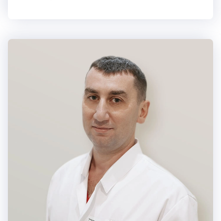
жировым гепатозом. Особая сфера интересов — трофология
и нутрициология, в рамках которых разрабатываются
индивидуальные рекомендации по питанию.
Анна Каршиева
Опытный гастроэнтеролог и врач-терапевт высшей категори
https://vk.com/atlasclinic