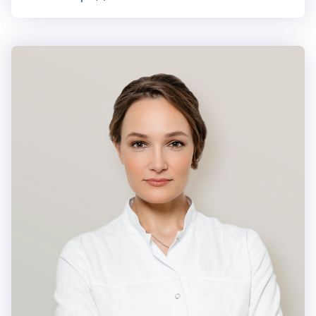
когнитивно-бихевиоральных терапевтов и Ассоциации
когнитивно-поведенческой психотерапии. Действующие
сертификаты по психиатрии до марта 2028 года,
психотерапии до ноября 2024 года, психиатрии-наркологии
Юлия Карачёва
до апреля 2024 года.
Юлия Викторовна — опытный врач-психотерапевт. Специализи
https://vk.com/atlasclinic