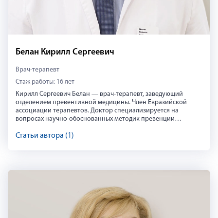
Белан Кирилл Сергеевич
Врач-терапевт
Стаж работы: 16 лет
Кирилл Сергеевич Белан — врач-терапевт, заведующий
отделением превентивной медицины. Член Евразийской
ассоциации терапевтов. Доктор специализируется на
вопросах научно-обоснованных методик превенции
заболеваний. Обладает многолетним опытом системного
ведения пациентов на основе персонализированных
Статьи автора (1)
программ обследования и разработки планов управления
здоровьем. Сфера интересов — нутрициология и методики
микронутриентной поддержки. Действующие сертификаты
по терапии до ноября 2025 года, по организации
Кирилл Белан
здравоохранения и общественному здоровью до декабря
2024 года.
Кирилл Сергеевич Белан — врач-терапевт, заведующий отде
https://vk.com/atlasclinic