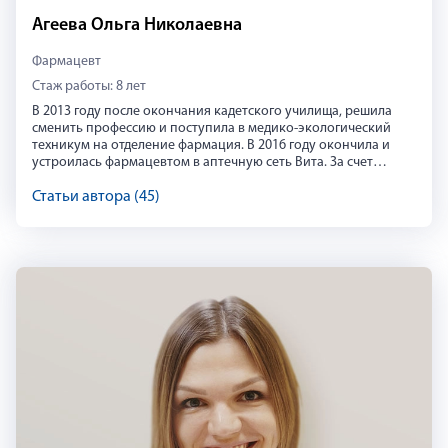
Агеева Ольга Николаевна
Фармацевт
Стаж работы: 8 лет
В 2013 году после окончания кадетского училища, решила
сменить профессию и поступила в медико-экологический
техникум на отделение фармация. В 2016 году окончила и
устроилась фармацевтом в аптечную сеть Вита. За счет
выполнения плановых показателей подразделения,
ежедневных обучений и высокой мотивации к карьерному
Статьи автора (45)
росту спустя 6 месяцев перешла на управляющую должность,
и уже на протяжении 7,5 лет работаю руководителем. В Риглу
устроилась в декабре 2020 года. Работа руководителя
научила меня не бояться и справляться с многозадачностью,
находить подход к разным людям, и вести их в одном
направлении для достижения нужных целей. В свободной
время от работы изучаю корейскую культуру, пишу стихи, а
так же прохожу обучение в школе Останкино по технике
речи, для улучшения дикции и умения правильно
расставлять акценты при устной речи.