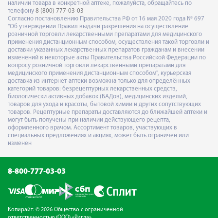
наличии товара в конкретной аптеке, пожалуйста, обращайтесь по
телефону
8 (800) 777-03-03
Согласно постановлению Правительства РФ от 16 мая 2020 года № 697
"Об утверждении Правил выдачи разрешения на осуществление
розничной торговли лекарственными препаратами для медицинского
применения дистанционным способом, осуществления такой торговли и
доставки указанных лекарственных препаратов гражданам и внесении
изменений в некоторые акты Правительства Российской Федерации по
вопросу розничной торговли лекарственными препаратами для
медицинского применения дистанционным способом", курьерская
доставка из интернет-аптеки возможна только для определённых
категорий товаров: безрецептурных лекарственных средств,
биологически активных добавок (БАДов), медицинских изделий,
товаров для ухода и красоты, бытовой химии и других сопутствующих
товаров. Рецептурные препараты доставляются до ближайшей аптеки и
могут быть получены при наличии действующего рецепта,
оформленного врачом. Ассортимент товаров, участвующих в
специальных предложениях и акциях, может быть ограничен или
изменен
8-800-777-03-03
Копирайт: © 2026 Общество с ограниченной
ответственностью (ООО) «Ригла»